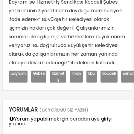
Bayram ise Hizmet-İş Sendikası Kocaeli Şubesi
yetkililerinin ziyaretinden duyduğu memnuniyeti
ifade ederek” Büyükşehir Belediyesi olarak
işçimizin hakları çok değerli. Çalışanlarımızın
sorunları ile ilgili proje ve hizmetlere büyük önem
veriyoruz. Bu doğrultuda Büyükşehir Belediyesi
olarak da çalışanlarımızın her zaman yanında
olmaya devam edeceğiz” ifadelerini kullandı.
bayram
Gebze
hizmet
ilhan
kbb
kocaeli
sendi
iş
YORUMLAR
(İLK YORUMU SİZ YAZIN)
Yorum yapabilmek için
buradan
üye girişi
yapınız.