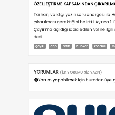
ÖZELLEŞTİRME KAPSAMINDAN ÇIKARILMA
Tarhan, verdiği yazılı soru önergesi ile
çıkarılması gerektiğini belirtti. Ayrıca
Çayırı’na açıldığı iddia edilen yol ile ilg
dedi.
çayırı
chp
fatih
hünkar
kocaeli
M
YORUMLAR
(İLK YORUMU SİZ YAZIN)
Yorum yapabilmek için
buradan
üye gi