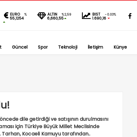
EURO
ALTIN
BIST
%
%2,59
-0.03%
55,1254
6,660,55
1.690,16
t
Güncel
Spor
Teknoloji
İletişim
Künye
du!
öncede dile getirdiği ve satışının durulmasını
ması için Türkiye Büyük Millet Meclisinde
 Tarhan, Kocaeli Kamuyu tarafından..