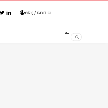
GİRİŞ / KAYIT OL
°