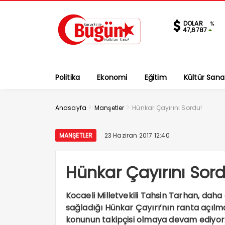
DOLAR
%
47,6787
Politika
Ekonomi
Eğitim
Kültür Sana
>
>
Anasayfa
Manşetler
Hünkar Çayırını Sordu!
MANŞETLER
23 Haziran 2017 12:40
Hünkar Çayırını Sor
Kocaeli Milletvekili Tahsin Tarhan, daha 
sağladığı Hünkar Çayırı’nın ranta açılma
konunun takipçisi olmaya devam ediyor.