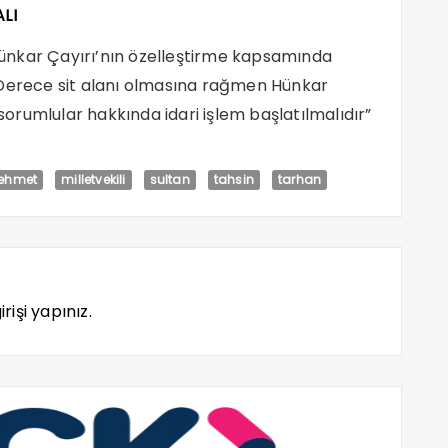
LI
 Hünkar Çayırı’nın özelleştirme kapsamında
 1. Derece sit alanı olmasına rağmen Hünkar
ili sorumlular hakkında idari işlem başlatılmalıdır”
ehmet
milletvekili
sultan
tahsin
tarhan
rişi yapınız.