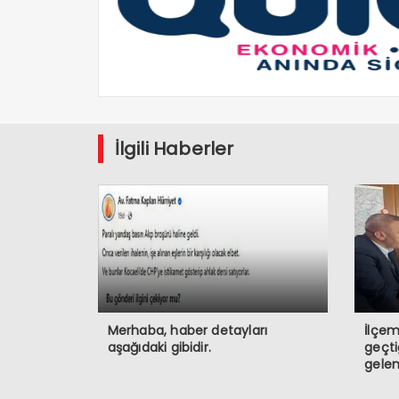
İlgili Haberler
Merhaba, haber detayları
İlçem
aşağıdaki gibidir.
geçt
gelen
vata
bulun