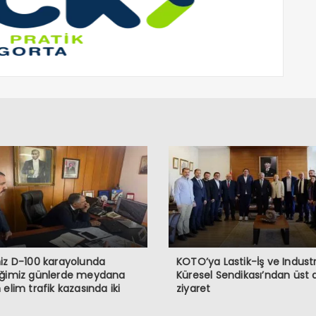
iz D-100 karayolunda
KOTO’ya Lastik-İş ve Industr
iğimiz günlerde meydana
Küresel Sendikası’ndan üst
 elim trafik kazasında iki
ziyaret
ndaşımızı kaybetmiş
maktayız. Öncelikle hayatını