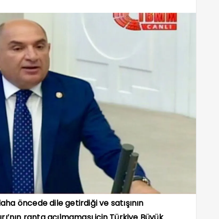
daha öncede dile getirdiği ve satışının
rı’nın ranta açılmaması için Türkiye Büyük