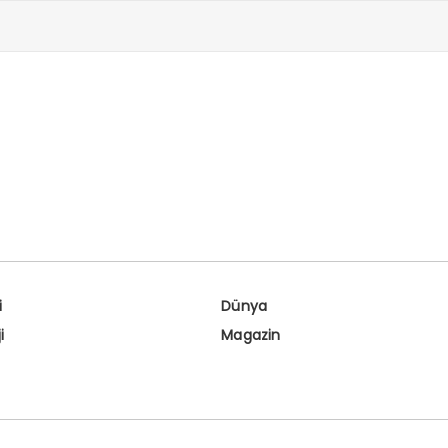
eden vatandaşlarımıza
’tan rahmet, ailelerine ve
lerine başsağlığı diliyorum.
i
Dünya
i
Magazin