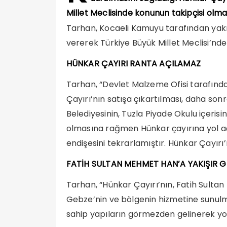
Millet Meclisinde konunun takipçisi olm
Tarhan, Kocaeli Kamuyu tarafından yakı
vererek Türkiye Büyük Millet Meclisi’nde
HÜNKAR ÇAYIRI RANTA AÇILAMAZ
Tarhan, “Devlet Malzeme Ofisi tarafından
Çayırı’nın satışa çıkartılması, daha sonr
Belediyesinin, Tuzla Piyade Okulu içerisi
olmasına rağmen Hünkar çayırına yol açm
endişesini tekrarlamıştır. Hünkar Çayırı
FATİH SULTAN MEHMET HAN’A YAKIŞIR G
Tarhan, “Hünkar Çayırı’nın, Fatih Sulta
Gebze’nin ve bölgenin hizmetine sunulmas
sahip yapıların görmezden gelinerek yo