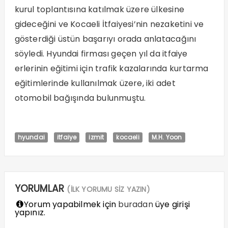
kurul toplantısına katılmak üzere ülkesine
gideceğini ve Kocaeli İtfaiyesi’nin nezaketini ve
gösterdiği üstün başarıyı orada anlatacağını
söyledi. Hyundai firması geçen yıl da itfaiye
erlerinin eğitimi için trafik kazalarında kurtarma
eğitimlerinde kullanılmak üzere, iki adet
otomobil bağışında bulunmuştu.
hyundai
itfaiye
izmit
kocaeli
M.H. Yoon
YORUMLAR
(İLK YORUMU SİZ YAZIN)
Yorum yapabilmek için
buradan
üye girişi
yapınız.