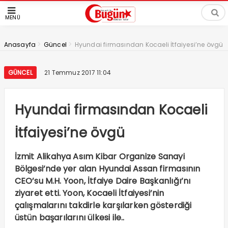
MENÜ
>
>
Anasayfa
Güncel
Hyundai firmasından Kocaeli İtfaiyesi’ne övgü
GÜNCEL
21 Temmuz 2017 11:04
Hyundai firmasından Kocaeli
İtfaiyesi’ne övgü
İzmit Alikahya Asım Kibar Organize Sanayi
Bölgesi’nde yer alan Hyundai Assan firmasının
CEO’su M.H. Yoon, İtfaiye Daire Başkanlığı’nı
ziyaret etti. Yoon, Kocaeli İtfaiyesi’nin
çalışmalarını takdirle karşılarken gösterdiği
üstün başarılarını ülkesi ile..