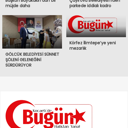
Başkan Büyükakın’dan bir
Çayırova Belediyesi’nden
müjde daha
parkede iddialı kadro
Körfez İlimtepe’ye yeni
mezarlık
GÖLCÜK BELEDİYESİ SÜNNET
ŞÖLENİ GELENEĞİNİ
SÜRDÜRÜYOR