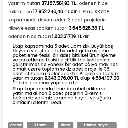
yatırım tutarı
37.157.581,93 TL
, ödenen hibe
miktarı ise
17.952.246,46 TL dir.
11.Etap KKYDP
kapsamında devam eden 3 adet projelerin
hibeye esas toplam tutarı
3.646.628,38 TL
,
ödenen hibe tutarı
1.823.317,19 TL
’dir.
Etap kapsamında 5 adet Damızlık Büyükbaş
Hayvan yetiştiriciliği, bir adet gübre işleme
paketleme tesisi, bir adet bitkisel ürün işleme
ve paketleme tesisi ile çiftlik faaliyetlerinin
geliştirilmesine yönelik bir adet balya makinesi
olmak üzere toplam sekiz adet proje ile 38
adet istihdam sağlanacaktır. Projelerin toplam
yatırım tutarı
9.343.076,00 TL
olup
4.634.107,00
TL hibe ödemesi yapılacaktır.
Etap kapsamında İlimizde kabul edilen ve
yatırıma alınan 8 adet projenin ülkemiz,
bölgemiz ve ilimiz tarımına hayırlı ve uğurlu
olmasını dilerim. Dedi.
destek
il tarım
ilhan
tarıma dayalı