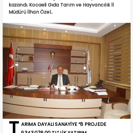
kazandı. Kocaeli Gıda Tarım ve Hayvancılık İl
Müdürü İlhan Özel..
T
ARIMA DAYALI SANAYİYE “8 PROJEDE
9.343.076,00 TL” LİK YATIRIM