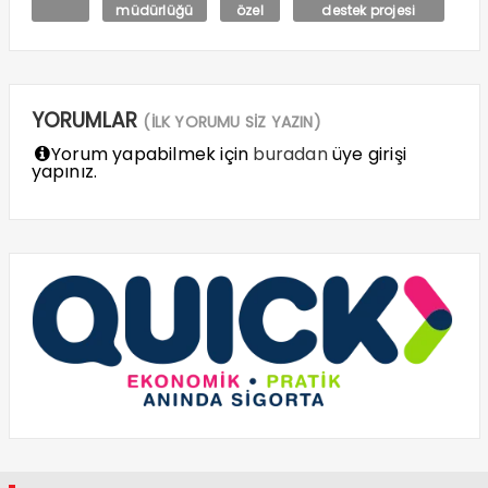
müdürlüğü
özel
destek projesi
YORUMLAR
(İLK YORUMU SİZ YAZIN)
Yorum yapabilmek için
buradan
üye girişi
yapınız.