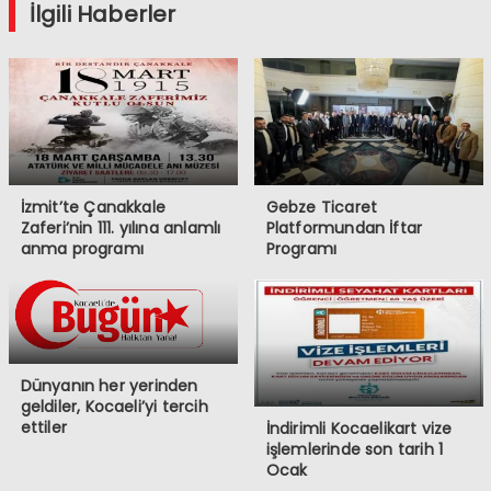
İlgili Haberler
İzmit’te Çanakkale
Gebze Ticaret
Zaferi’nin 111. yılına anlamlı
Platformundan İftar
anma programı
Programı
Dünyanın her yerinden
geldiler, Kocaeli’yi tercih
ettiler
İndirimli Kocaelikart vize
işlemlerinde son tarih 1
Ocak