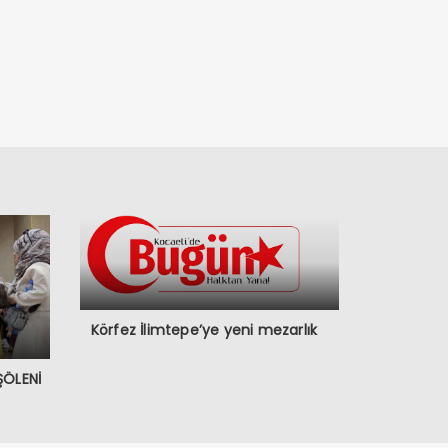
Körfez İlimtepe’ye yeni mezarlık
ŞÖLENİ