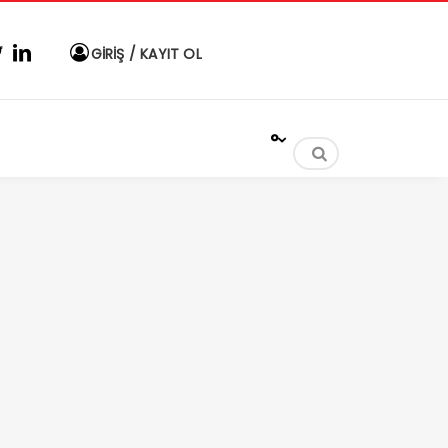
GİRİŞ / KAYIT OL
°