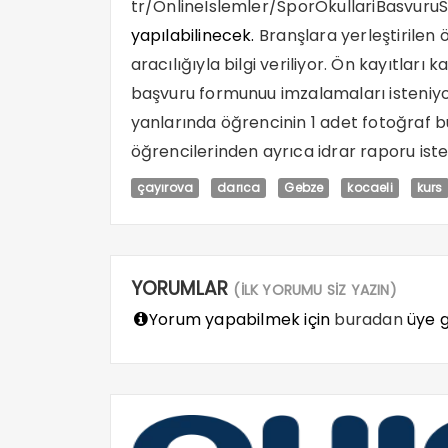
tr/OnlineIslemler/
SporOkullariBasvuruS
yapılabilinecek.
Branşlara yerleştirilen 
aracılığıyla bilgi veriliyor. Ön kayıtları 
başvuru formunuu imzalamaları isteniyor
yanlarında öğrencinin 1 adet fotoğraf 
öğrencilerinden ayrıca idrar raporu iste
çayırova
darıca
Gebze
kocaeli
kurs
YORUMLAR
(İLK YORUMU SİZ YAZIN)
Yorum yapabilmek için
buradan
üye gi