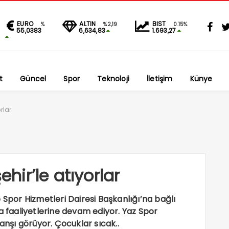
EURO
ALTIN
BIST
%
%2,19
0.15%
55,0383
6,634,83
1.693,27
t
Güncel
Spor
Teknoloji
İletişim
Künye
rlar
ehir’le atıyorlar
 Spor Hizmetleri Dairesi Başkanlığı’na bağlı
a faaliyetlerine devam ediyor. Yaz Spor
ranşı görüyor. Çocuklar sıcak..