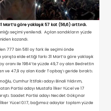
31 Mart’a göre yaklaşık 57 kat (56,6) arttırdı.
lığı seçimi yenilendi. Açılan sandıkların yüzde
niden kazandı.
n 777 bin 581 oy fark ile seçimi önde
yarışta elde ettiği farkı 31 Mart’a göre yaklaşık
oy oranı ile 1984’te yüzde 49,7 oy alan Bedrettin
n ve 47,9 oy alan Kadir Topbaş’ı geride bıraktı.
ğlu, Cumhur İttifakı adayı Binali Yıldırım,
tan Partisi adayı Mustafa İlker Yücel ve 17
rıştı. Saadet Partisi adayı Necdet Gökçınar
 İlker Yücel 0.17, bağımsız adaylar toplam yüzde