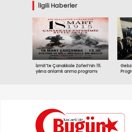
İlgili Haberler
İzmit’te Çanakkale Zaferi’nin 111.
Gebze
yılına anlamlı anma programı
Prog