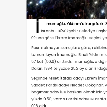
İ
mamoğlu, Yıldırım’a karşı farkı 
İstanbul Büyükşehir Belediye Başkan
99’una göre Ekrem İmamoğlu, seçimi ye
Resmi olmayan sonuçlara göre; rakibinde
tamamlayan İmamoğlu, Binali Yıldırım’la 
57 kat (56,6) arttırdı. İmamoğlu, aldığı 
Dalan, 1994’te yüzde 25,2 oy alan Erdoğa
Seçimde Millet İttifakı adayı Ekrem İmamo
Saadet Partisi adayı Necdet Gökçınar, Va
bağımsız aday İBB başkanı olmak için ya
yüzde 0.50; Vatan Partisi adayı Mustafa
0.16 aldı.