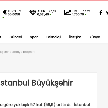
EURO
ALTIN
BIST
%
%0,39
0.25%
55,0658
6,521,49
1.700,70
t
Güncel
Spor
Teknoloji
İletişim
Künye
şehir Belediye Başkanı
stanbul Büyükşehir
’a göre yaklaşık 57 kat (56,6) arttırdı. İstanbul