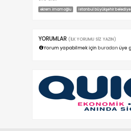
ekrem imamoğlu
istanbul büyükşehir belediy
YORUMLAR
(İLK YORUMU SİZ YAZIN)
Yorum yapabilmek için
buradan
üye gi