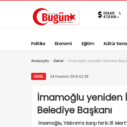
DOLAR
%
47,5919
Politika
Ekonomi
Eğitim
Kültür Sana
>
>
Anasayfa
Genel
İmamoğlu yeniden İstanbul Büyük
GENEL
24 Haziran 2019 02:39
İmamoğlu yeniden İ
Belediye Başkanı
İmamoğlu, Yıldırım’a karşı farkı 31 Mart