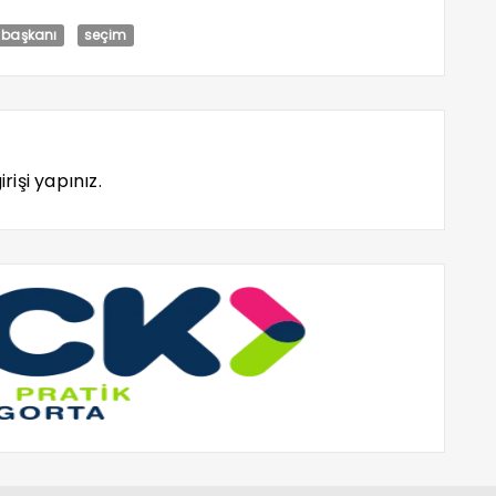
e başkanı
seçim
rişi yapınız.