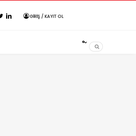
GİRİŞ / KAYIT OL
°