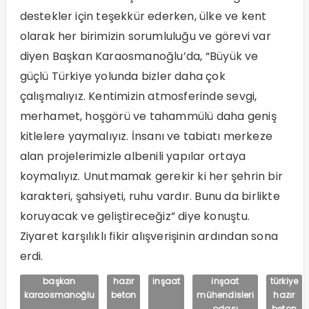
destekler için teşekkür ederken, ülke ve kent
olarak her birimizin sorumluluğu ve görevi var
diyen Başkan Karaosmanoğlu’da, “Büyük ve
güçlü Türkiye yolunda bizler daha çok
çalışmalıyız. Kentimizin atmosferinde sevgi,
merhamet, hoşgörü ve tahammülü daha geniş
kitlelere yaymalıyız. İnsanı ve tabiatı merkeze
alan projelerimizle albenili yapılar ortaya
koymalıyız. Unutmamak gerekir ki her şehrin bir
karakteri, şahsiyeti, ruhu vardır. Bunu da birlikte
koruyacak ve geliştireceğiz” diye konuştu.
Ziyaret karşılıklı fikir alışverişinin ardından sona
erdi.
başkan
hazır
inşaat
inşaat
türkiye
karaosmanoğlu
beton
mühendisleri
hazır
odası
beton