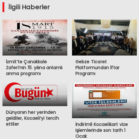
İlgili Haberler
İzmit’te Çanakkale
Gebze Ticaret
Zaferi’nin 111. yılına anlamlı
Platformundan İftar
anma programı
Programı
Dünyanın her yerinden
geldiler, Kocaeli’yi tercih
ettiler
İndirimli Kocaelikart vize
işlemlerinde son tarih 1
Ocak