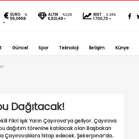
EURO
ALTIN
BIST
%
%0,39
0.25%
55,0658
6,521,49
1.700,70
t
Güncel
Spor
Teknoloji
İletişim
Künye
k!
apu Dağıtacak!
li Fikri Işık Yarın Çayırova’ya geliyor. Çayırova
apu dağıtım törenine katılacak olan Başbakan
da Çayırovalılara hitap edecek. Şekerpınar’da..