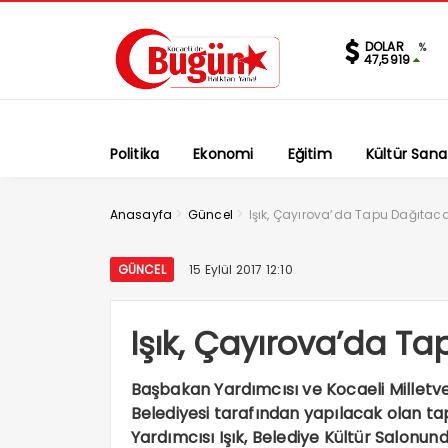
DOLAR
%
47,5919
Politika
Ekonomi
Eğitim
Kültür Sana
>
>
Anasayfa
Güncel
Işık, Çayırova’da Tapu Dağıtaca
GÜNCEL
15 Eylül 2017 12:10
Işık, Çayırova’da T
Başbakan Yardımcısı ve Kocaeli Milletveki
Belediyesi tarafından yapılacak olan t
Yardımcısı Işık, Belediye Kültür Salonun