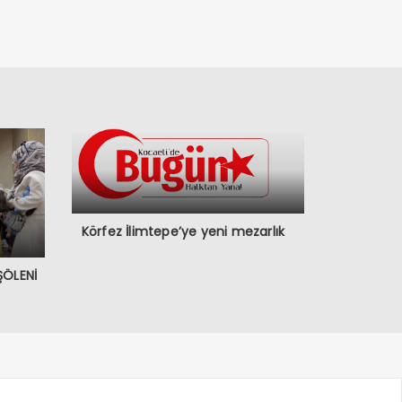
Körfez İlimtepe’ye yeni mezarlık
ŞÖLENİ