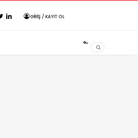
GİRİŞ / KAYIT OL
°