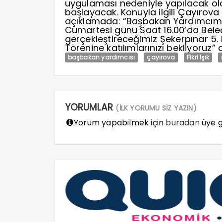
uygulaması nedeniyle yapılacak ola
başlayacak. Konuyla ilgili
Çayırova 
açıklamada: “Başbakan Yardımcımız S
Cumartesi günü Saat 16.00’da
Bele
gerçekleştireceğimiz
Şekerpınar 5.
Törenine katılımlarınızı bekliyoruz” d
başbakan yardımcısı
çayırova
Fikri Işık
YORUMLAR
(İLK YORUMU SİZ YAZIN)
Yorum yapabilmek için
buradan
üye gi