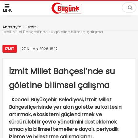
MENÜ
>
>
Anasayfa
İzmit
İzmit Millet Bahçesi’nde su göletine bilimsel çalışma
İZMIT
27 Nisan 2026 18:12
İzmit Millet Bahçesi’nde su
göletine bilimsel çalışma
Kocaeli Büyükşehir Belediyesi, İzmit Millet
Bahçesi içerisinde yer alan gölette su kalitesini
artırmak, ekosistemi güçlendirmek ve
sürdürülebilir çevre yönetimini desteklemek
amacıyla bilimsel temellere dayalı, periyodik
izleme ve iyileştirme çalışmalarını..