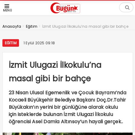
MENÜ
>
>
Anasayfa
Eğitim
İzmit Ulugazi İlkokulu’na masal gibi bir bahçe
EĞITIM
1 Eylül 2025 09:18
İzmit Ulugazi İlkokulu’na
masal gibi bir bahçe
23 Nisan Ulusal Egemenlik ve Çocuk Bayramı’nda
Kocaeli Büyükşehir Belediye Başkanı Doç.Dr.Tahir
Büyükakın’ın yerini bir günlüğüne alarak okulu
için isteklerde bulunan İzmit Ulugazi İlkokulu
öğrencisi Asel Damla Altınsoy’un hayali gerçek..