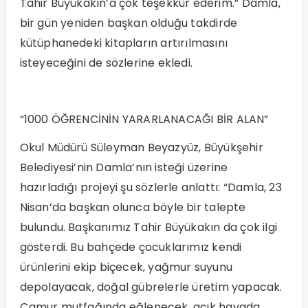
Tahir Büyükakın’a çok teşekkür ederim.” Damla,
bir gün yeniden başkan olduğu takdirde
kütüphanedeki kitapların artırılmasını
isteyeceğini de sözlerine ekledi.
“1000 ÖĞRENCİNİN YARARLANACAĞI BİR ALAN”
Okul Müdürü Süleyman Beyazyüz, Büyükşehir
Belediyesi’nin Damla’nın isteği üzerine
hazırladığı projeyi şu sözlerle anlattı: “Damla, 23
Nisan’da başkan olunca böyle bir talepte
bulundu. Başkanımız Tahir Büyükakın da çok ilgi
gösterdi. Bu bahçede çocuklarımız kendi
ürünlerini ekip biçecek, yağmur suyunu
depolayacak, doğal gübrelerle üretim yapacak.
Çamur mutfağında eğlenecek, açık havada