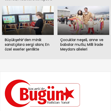
müdahale
Büyükşehir’den minik
Çocuklar neşeli, anne ve
sanatçılara sergi alanı; En
babalar mutlu; Milli İrade
özel eserler şenlikte
Meydanı aileleri
sergileniyor
buluşturuyor