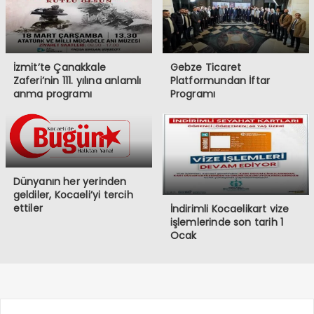
İzmit’te Çanakkale
Gebze Ticaret
Zaferi’nin 111. yılına anlamlı
Platformundan İftar
anma programı
Programı
Dünyanın her yerinden
geldiler, Kocaeli’yi tercih
ettiler
İndirimli Kocaelikart vize
işlemlerinde son tarih 1
Ocak