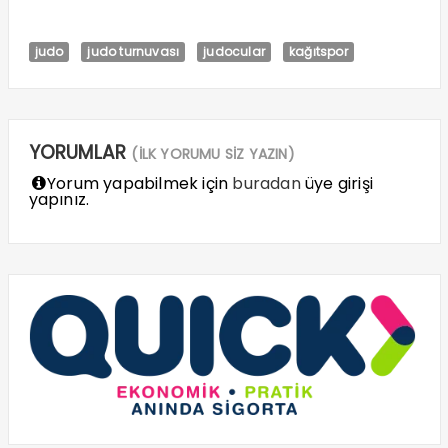
judo
judo turnuvası
judocular
kağıtspor
YORUMLAR
(İLK YORUMU SİZ YAZIN)
Yorum yapabilmek için
buradan
üye girişi
yapınız.