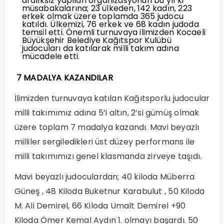
aralıksız yapılan organizasyonun bu yıl ki
müsabakalarına; 23 ülkeden, 142 kadın, 223
erkek olmak üzere toplamda 365 judocu
katıldı. Ülkemizi, 76 erkek ve 68 kadın judoda
temsil etti. Önemli turnuvaya ilimizden Kocaeli
Büyükşehir Belediye Kağıtspor Kulübü
judocuları da katılarak milli takım adına
mücadele etti.
7 MADALYA KAZANDILAR
İlimizden turnuvaya katılan Kağıtsporlu judocular
milli takımımız adına 5’i altın, 2’si gümüş olmak
üzere toplam 7 madalya kazandı. Mavi beyazlı
milliler sergiledikleri üst düzey performans ile
milli takımımızı genel klasmanda zirveye taşıdı.
Mavi beyazlı judoculardan; 40 kiloda Müberra
Güneş , 48 Kiloda Buketnur Karabulut , 50 Kiloda
M. Ali Demirel, 66 Kiloda Umalt Demirel +90
Kiloda Ömer Kemal Aydın 1. olmayı başardı. 50