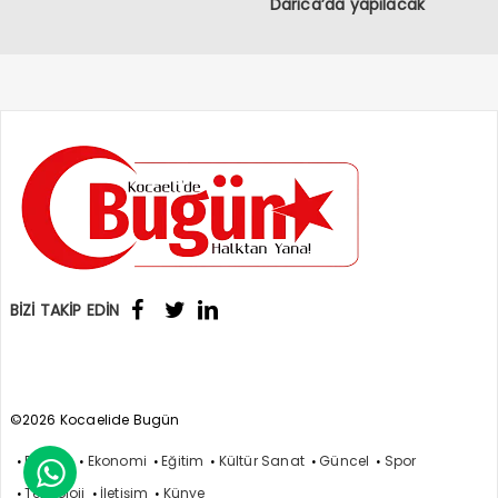
Darıca’da yapılacak
BİZİ TAKİP EDİN
©2026 Kocaelide Bugün
Politika
Ekonomi
Eğitim
Kültür Sanat
Güncel
Spor

Teknoloji
İletişim
Künye