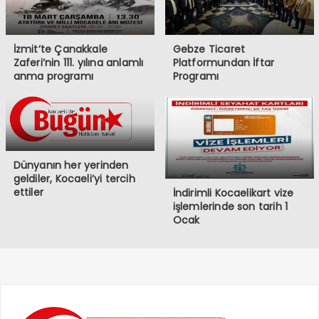
İzmit’te Çanakkale
Gebze Ticaret
Zaferi’nin 111. yılına anlamlı
Platformundan İftar
anma programı
Programı
Dünyanın her yerinden
geldiler, Kocaeli’yi tercih
ettiler
İndirimli Kocaelikart vize
işlemlerinde son tarih 1
Ocak