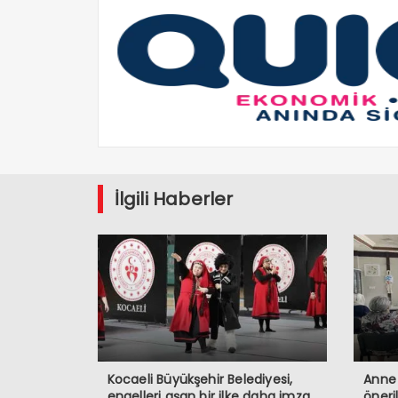
İlgili Haberler
Kocaeli Büyükşehir Belediyesi,
Anne 
engelleri aşan bir ilke daha imza
öneri