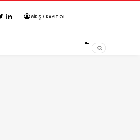
GİRİŞ / KAYIT OL
°