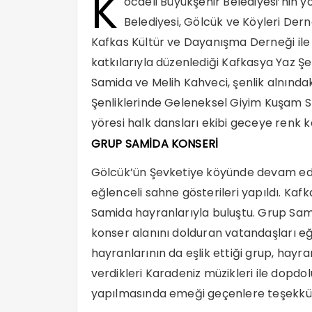
K
ocaeli Büyükşehir Belediyesi’nin y
Belediyesi, Gölcük ve Köyleri Derne
Kafkas Kültür ve Dayanışma Derneği ile 
katkılarıyla düzenlediği Kafkasya Yaz Şe
Samida ve Melih Kahveci, şenlik alnındak
Şenliklerinde Geleneksel Giyim Kuşam S
yöresi halk dansları ekibi geceye renk ka
GRUP SAMİDA KONSERİ
Gölcük’ün Şevketiye köyünde devam ede
eğlenceli sahne gösterileri yapıldı. Kaf
Samida hayranlarıyla buluştu. Grup Sami
konser alanını dolduran vatandaşları eğl
hayranlarının da eşlik ettiği grup, hayra
verdikleri Karadeniz müzikleri ile dopdol
yapılmasında emeği geçenlere teşekkür 