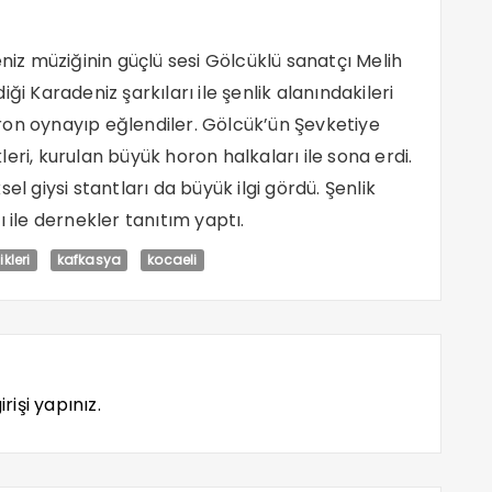
z müziğinin güçlü sesi Gölcüklü sanatçı Melih
ği Karadeniz şarkıları ile şenlik alanındakileri
ron oynayıp eğlendiler. Gölcük’ün Şevketiye
eri, kurulan büyük horon halkaları ile sona erdi.
el giysi stantları da büyük ilgi gördü. Şenlik
 ile dernekler tanıtım yaptı.
kleri
kafkasya
kocaeli
rişi yapınız.