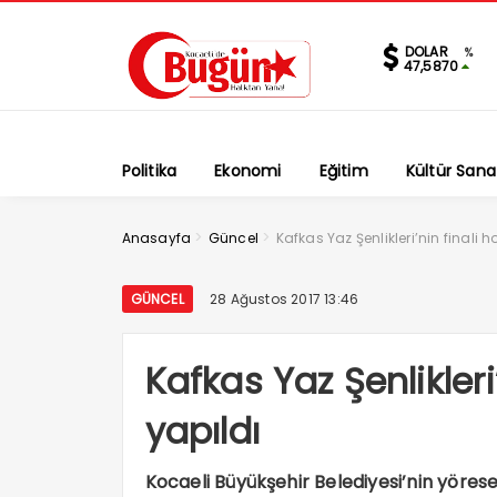
DOLAR
%
47,5870
Politika
Ekonomi
Eğitim
Kültür Sana
>
>
Anasayfa
Güncel
Kafkas Yaz Şenlikleri’nin finali 
GÜNCEL
28 Ağustos 2017 13:46
Kafkas Yaz Şenlikleri
yapıldı
Kocaeli Büyükşehir Belediyesi’nin yörese