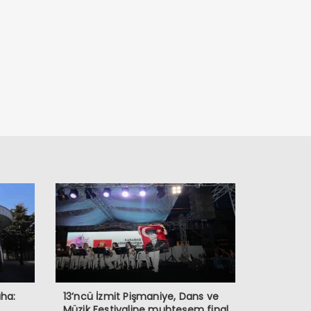
aha:
13’ncü İzmit Pişmaniye, Dans ve
Müzik Festivaline muhteşem final