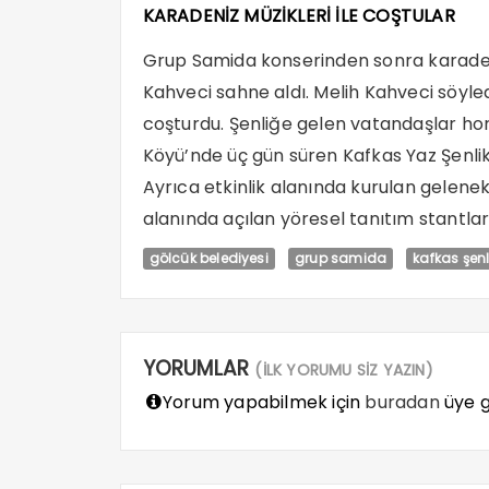
KARADENİZ MÜZİKLERİ İLE COŞTULAR
Grup Samida konserinden sonra karadeni
Kahveci sahne aldı. Melih Kahveci söyledi
coşturdu. Şenliğe gelen vatandaşlar ho
Köyü’nde üç gün süren Kafkas Yaz Şenlikl
Ayrıca etkinlik alanında kurulan geleneks
alanında açılan yöresel tanıtım stantları
gölcük belediyesi
grup samida
kafkas şenli
YORUMLAR
(İLK YORUMU SİZ YAZIN)
Yorum yapabilmek için
buradan
üye gi