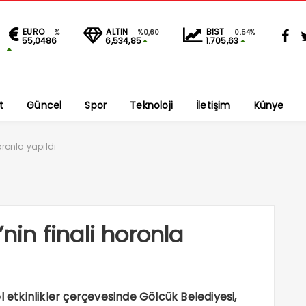
EURO
ALTIN
BIST
%
%0,60
0.54%
55,0486
6,534,85
1.705,63
t
Güncel
Spor
Teknoloji
İletişim
Künye
horonla yapıldı
’nin finali horonla
l etkinlikler çerçevesinde Gölcük Belediyesi,