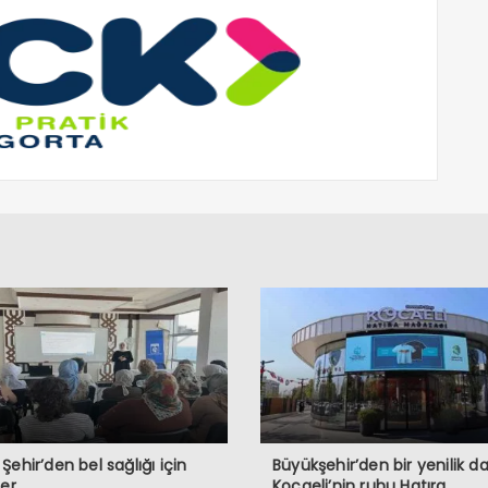
Şehir’den bel sağlığı için
Büyükşehir’den bir yenilik d
ler
Kocaeli’nin ruhu Hatıra