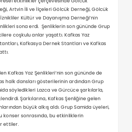
öresel etkinlikler çerçevesinde Gölcük
ği, Artvin İli ve İlçeleri Gölcük Derneği, Gölcük
İznikliler Kültür ve Dayanışma Derneği’nin
nlikleri sona erdi. Şenliklerin son gününde Grup
ilere coşkulu anlar yaşattı. Kafkas Yaz
tantları, Kafkasya Dernek Stantları ve Kafkas
ttı.
n Kafkas Yaz Şenlikleri’nin son gününde de
kas halk dansları gösterilerinin ardından Grup
da söyledikleri Lazca ve Gürcüce şarkılarla,
endirdi. Şarkılarına, Kafkas Şenliğine gelen
nlarından büyük alkış aldı. Grup Samida üyeleri,
u konser sonrasında, bu etkinliklerin
ettiler.