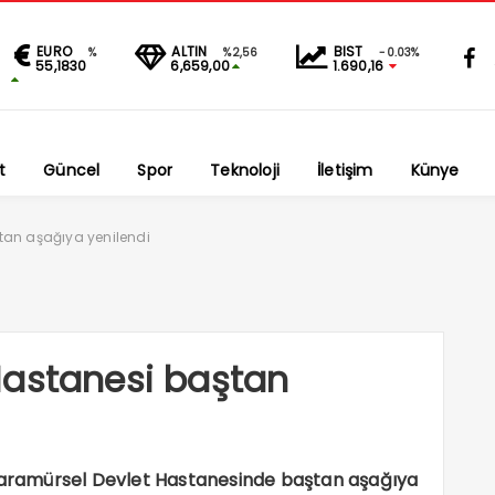
EURO
ALTIN
BIST
%
%2,56
-0.03%
55,1830
6,659,00
1.690,16
t
Güncel
Spor
Teknoloji
İletişim
Künye
tan aşağıya yenilendi
Hastanesi baştan
ramürsel Devlet Hastanesinde baştan aşağıya