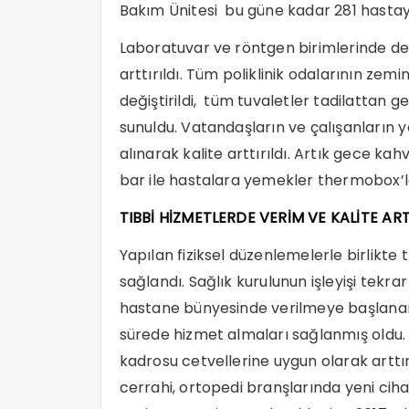
Bakım Ünitesi bu güne kadar 281 hastay
Laboratuvar ve röntgen birimlerinde de t
arttırıldı. Tüm poliklinik odalarının zemi
değiştirildi, tüm tuvaletler tadilattan g
sunuldu. Vatandaşların ve çalışanların y
alınarak kalite arttırıldı. Artık gece kah
bar ile hastalara yemekler thermobox’lar
TIBBİ HİZMETLERDE VERİM VE KALİTE ART
Yapılan fiziksel düzenlemelerle birlikte t
sağlandı. Sağlık kurulunun işleyişi tekr
hastane bünyesinde verilmeye başlanarak,
sürede hizmet almaları sağlanmış oldu.
kadrosu cetvellerine uygun olarak arttır
cerrahi, ortopedi branşlarında yeni cih