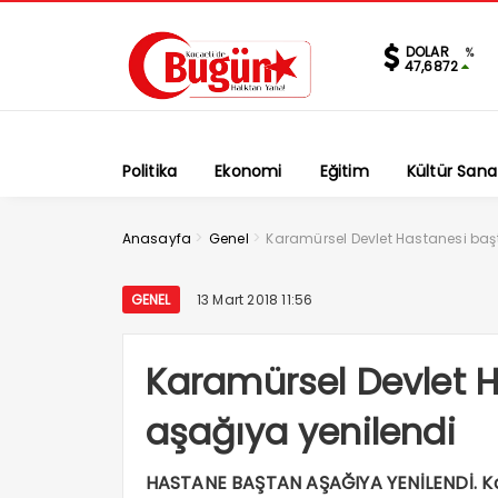
DOLAR
%
47,6872
Politika
Ekonomi
Eğitim
Kültür Sana
>
>
Anasayfa
Genel
Karamürsel Devlet Hastanesi baş
GENEL
13 Mart 2018 11:56
Karamürsel Devlet 
aşağıya yenilendi
HASTANE BAŞTAN AŞAĞIYA YENİLENDİ. Ka