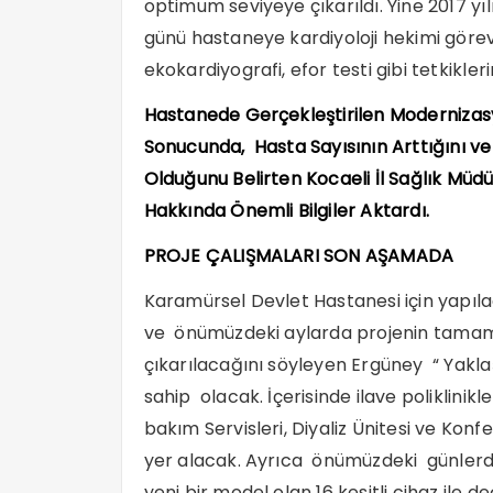
optimum seviyeye çıkarıldı. Yine 2017 y
günü hastaneye kardiyoloji hekimi görev
ekokardiyografi, efor testi gibi tetkikl
Hastanede Gerçekleştirilen Moderniza
Sonucunda, Hasta Sayısının Arttığını ve
Olduğunu Belirten Kocaeli İl Sağlık Müdü
Hakkında Önemli Bilgiler Aktardı.
PROJE ÇALIŞMALARI SON AŞAMADA
Karamürsel Devlet Hastanesi için yapıl
ve önümüzdeki aylarda projenin tamaml
çıkarılacağını söyleyen Ergüney “ Yak
sahip olacak. İçerisinde ilave poliklinikl
bakım Servisleri, Diyaliz Ünitesi ve Konfe
yer alacak. Ayrıca önümüzdeki günlerde
yeni bir model olan 16 kesitli cihaz ile d