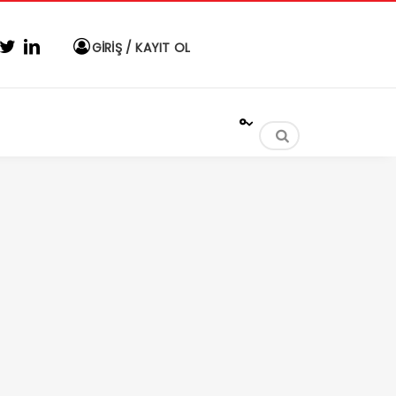
GİRİŞ / KAYIT OL
°