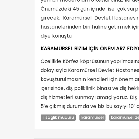
Önümüzdeki 45 gün içinde ise çok sürpr
girecek. Karamürsel Devlet Hastanesini 
hastanelerinden biri haline getirmek i
diye konuştu.
KARAMÜRSEL BİZİM İÇİN ÖNEM ARZ EDİ
Özellikle Körfez köprüsünün yapılmasında
dolayısıyla Karamürsel Devlet Hastane
kavuşturulmasının kendileri için önem ar
içerisinde, diş poliklinik binası ve diş he
diş hizmetleri sunmayı amaçlıyoruz. Diş 
5’e çıkmış durumda ve biz bu sayıyı 10’ 
il sağlık müdürü
karamürsel
karamürsel de