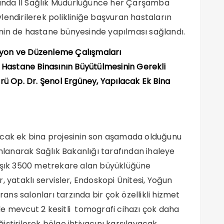
ılında İl Sağlık Müdürlüğünce her Çarşamba
lendirilerek polikliniğe başvuran hastaların
erinin de hastane bünyesinde yapılması sağlandı.
syon ve Düzenleme Çalışmaları
 Hastane Binasının Büyütülmesinin Gerekli
rü Op. Dr. Şenol Ergüney, Yapılacak Ek Bina
acak ek bina projesinin son aşamada olduğunu
anarak Sağlık Bakanlığı tarafından ihaleye
laşık 3500 metrekare alan büyüklüğüne
er, yataklı servisler, Endoskopi Ünitesi, Yoğun
rans salonları tarzında bir çok özellikli hizmet
 mevcut 2 kesitli tomografi cihazı çok daha
eğiştirilerek bölge ihtiyacını karşılayacak.