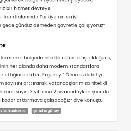
iz bir hizmet devreye
kendi alanında Türkiye’nin en iyi
çin gece gündüz demeden gayretle çalışıyoruz”
YOR
n sonra bölgede nitelikli nüfus artışı olduğunu,
sinin her alanda daha modern standartlara
z ettiğini belirten Ergüney “ Önümüzdeki 1 yıl
kim sayısını arttırarak, vatandaşlarımıza nitelikli
hekimi sayısı 3 yıl önce 2 civarındayken şuanda
a kadar arttırmaya çalışacağız” diye konuştu.
vlet hastanesi
şenol ergüney