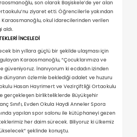
raosmanoğlu, son olarak Başiskele’de yer alan
 Ortaokulu’nu ziyaret etti. Öğrencilerle yakından
 Karaosmanoğlu, okul idarecilerinden verilen
 aldı.
TEKLERİ İNCELEDİ
ek bin yıllara güçlü bir şekilde ulaşması için
vurgulayan Karaosmanoğlu, “Çocuklarımıza ve
ze güveniyoruz. İnanıyorum ki ecdadın izinden
ve dünyanın özlemle beklediği adalet ve huzuru
okulu Hasan Hayrimert ve Vezirçiftliği Ortaokulu
e gerçekleşen birlikteliklerde Büyükşehir
ranç Sınıfı, Evden Okula Haydi Anneler Spora
amında yapılan spor salonu ile kütüphaneyi gezen
klerimiz her daim sürecek. Biliyoruz ki ülkemiz
yükselecek” şeklinde konuştu.