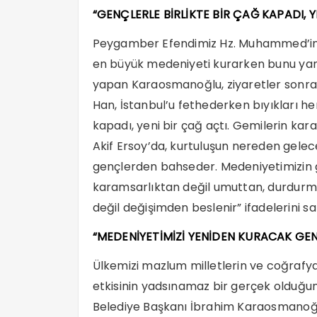
“GENÇLERLE BİRLİKTE BİR ÇAĞ KAPADI, Y
Peygamber Efendimiz Hz. Muhammed’in (S
en büyük medeniyeti kurarken bunu yanı
yapan Karaosmanoğlu, ziyaretler sonra
Han, İstanbul’u fethederken bıyıkları hen
kapadı, yeni bir çağ açtı. Gemilerin kar
Akif Ersoy’da, kurtuluşun nereden gelece
gençlerden bahseder. Medeniyetimizin g
karamsarlıktan değil umuttan, durdurm
değil değişimden beslenir” ifadelerini sar
“MEDENİYETİMİZİ YENİDEN KURACAK GEN
Ülkemizi mazlum milletlerin ve coğrafya
etkisinin yadsınamaz bir gerçek olduğun
Belediye Başkanı İbrahim Karaosmanoğlu,