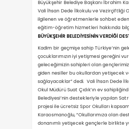
Büyükşehir Belediye Başkanı İbrahim Ka
Vali İhsan Dede İlkokulu ve Vezirçiftliği
ilgilenen ve öğretmenlerle sohbet eden
eğitim-öğretim hizmetleri hakkında bilgi
BÜYÜKŞEHİR BELEDİYESİNİN VERDİĞİ DES
Kadim bir geçmişe sahip Türkiye’nin gelec
çocuklarımızın iyi yetişmesi gereğini 
geleceğimizin sahipleri olan gençlerimi
giden nesiller bu okullardan yetişecek 
sağlayacaklar” dedi. Vali İhsan Dede İlk
Okul Müdürü Suat Çıdık’ın ev sahipliğind
Belediyesi’nin destekleriyle yapılan Sat
projesi ile ücretsiz Spor Okulları kaps
Karaosmanoğlu, “Okullarımıza olan deste
donanımlı yetişecek gençlerle birlikte 