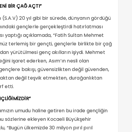
ENİ BİR ÇAĞ AÇTI”
.A.V) 20 yıl gibi bir sürede, dünyanın gördüğü
ndaki gençlerle gerçekleştirdi hatırlatması
sı yaptığı açıklamada, “Fatih Sultan Mehmet
üz terlemiş bir gençti, gençlerle birlikte bir çağ
adan yürütülmesi genç akılların işiydi. Mehmet
ğini işaret ederken, Asım’ın nesli olan
ençlere bakışı, güvensizlikten değil güvenden,
aktan değil teşvik etmekten, durağanlıktan
f etti.
ÇLİĞİMİZDİR”
mızın umudu haline getiren bu irade gençliğin
u sözlerine ekleyen Kocaeli Büyükşehir
 “Bugün ülkemizde 30 milyon pırıl pırıl