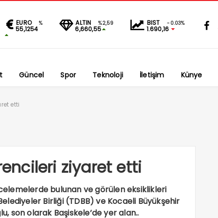
EURO
ALTIN
BIST
%
%2,59
-0.03%
55,1254
6,660,55
1.690,16
t
Güncel
Spor
Teknoloji
İletişim
Künye
et etti
cileri ziyaret etti
ncelemelerde bulunan ve görülen eksiklikleri
lediyeler Birliği (TDBB) ve Kocaeli Büyükşehir
, son olarak Başiskele’de yer alan..