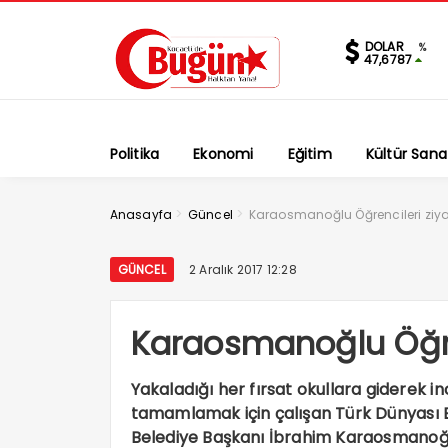
DOLAR
%
47,6787
Politika
Ekonomi
Eğitim
Kültür Sana
>
>
Anasayfa
Güncel
Karaosmanoğlu Öğrencileri ziyar
GÜNCEL
2 Aralık 2017 12:28
Karaosmanoğlu Öğren
Yakaladığı her fırsat okullara giderek i
tamamlamak için çalışan Türk Dünyası Be
Belediye Başkanı İbrahim Karaosmanoğlu