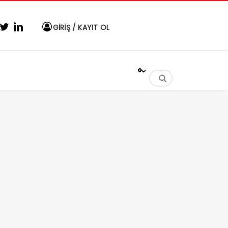
GİRİŞ / KAYIT OL
°