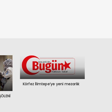
Körfez İlimtepe’ye yeni mezarlık
ŞÖLENİ