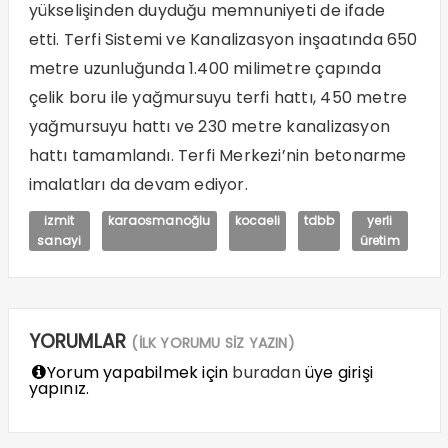
yükselişinden duyduğu memnuniyeti de ifade
etti. Terfi Sistemi ve Kanalizasyon inşaatında 650
metre uzunluğunda 1.400 milimetre çapında
çelik boru ile yağmursuyu terfi hattı, 450 metre
yağmursuyu hattı ve 230 metre kanalizasyon
hattı tamamlandı. Terfi Merkezi’nin betonarme
imalatları da devam ediyor.
izmit
karaosmanoğlu
kocaeli
tdbb
yerli
sanayi
üretim
YORUMLAR
(İLK YORUMU SİZ YAZIN)
Yorum yapabilmek için
buradan
üye girişi
yapınız.