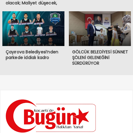
olacak; Maliyet düşecek,
yapım hızı 4 kat artacak
Çayırova Belediyesi’nden
GÖLCÜK BELEDİYESİ SÜNNET
parkede iddialı kadro
ŞÖLENİ GELENEĞİNİ
SÜRDÜRÜYOR