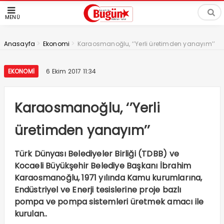
MENÜ
>
>
Anasayfa
Ekonomi
Karaosmanoğlu, ‘’Yerli üretimden yanayım’’
EKONOMI
6 Ekim 2017 11:34
Karaosmanoğlu, ‘’Yerli
üretimden yanayım’’
Türk Dünyası Belediyeler Birliği (TDBB) ve
Kocaeli Büyükşehir Belediye Başkanı İbrahim
Karaosmanoğlu, 1971 yılında Kamu kurumlarına,
Endüstriyel ve Enerji tesislerine proje bazlı
pompa ve pompa sistemleri üretmek amacı ile
kurulan..