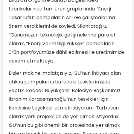
Dilovası Organize Sanayi bölgesindeki
fabrikalarında tüm ürün gruplarında “Enerji
Tasarruflu” pompaların Ar-Ge çalışmalarına
önem verdiklerini de söyledi. Silahtaroğlu,
“Günümüzün teknolojik gelişmelerine paralel
olarak, “Enerji Verimliliği Yüksek” pompaların
ürün portföyümüze dâhil edilmesi ile üretimimize
devam etmekteyiz.
Bizler makine imalatçısıyız. İSU’nun ihtiyacı olan
atıksu pompalarını buradaki tesislerimizde
yaptık. Kocaeli Büyükşehir Belediye Başkanımız
İbrahim Karaosmanoğlu’nun teşvikleri için
kendisine teşekkür etmek istiyorum. Türbosan
olarak yerli projelerde de yer almak istiyorduk.
İSU’nun bu gibi önemli bir projesinde yer almak
bizlere büyük bir gurur veriyor. Bunun yanı sıra