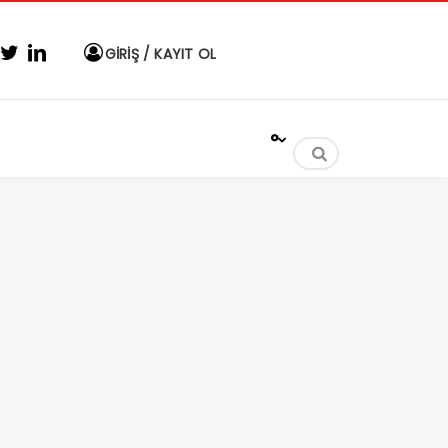
GİRİŞ / KAYIT OL
°