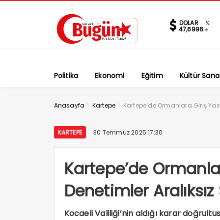
DOLAR
%
47,6996
Politika
Ekonomi
Eğitim
Kültür Sana
>
>
Anasayfa
Kartepe
Kartepe’de Ormanlara Giriş Yasa
KARTEPE
30 Temmuz 2025 17:30
Kartepe’de Ormanlar
Denetimler Aralıksız
Kocaeli Valiliği’nin aldığı karar doğrul