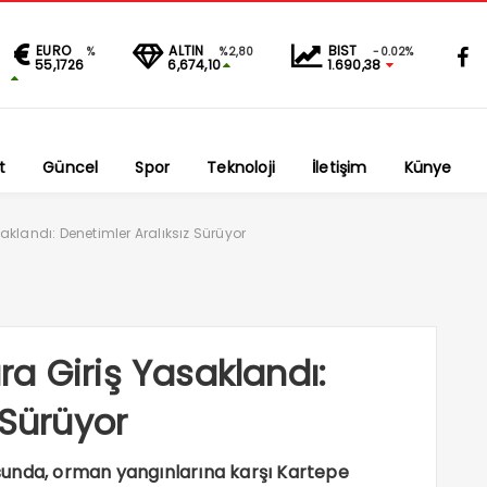
EURO
ALTIN
BIST
%
%2,80
-0.02%
55,1726
6,674,10
1.690,38
t
Güncel
Spor
Teknoloji
İletişim
Künye
klandı: Denetimler Aralıksız Sürüyor
a Giriş Yasaklandı:
 Sürüyor
tusunda, orman yangınlarına karşı Kartepe