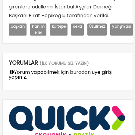
girenlere ödüllerini İstanbul Aşçılar Derneği
Başkanı Fırat Hopikoğlu tarafından verildi.
başkan
hanım
kartepe
seka
Üzülmez
yarışması
eller
YORUMLAR
(İLK YORUMU SİZ YAZIN)
Yorum yapabilmek için
buradan
üye girişi
yapınız.