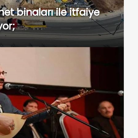
t binaları ile itfaiye
yor;