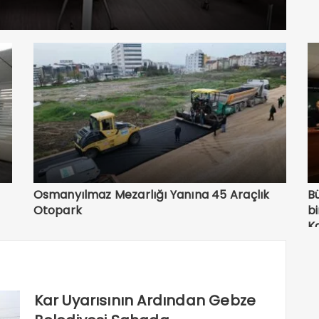
Osmanyılmaz Mezarlığı Yanına 45 Araçlık
Bü
Otopark
bi
K
Kar Uyarısının Ardından Gebze