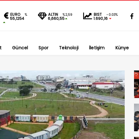
EURO
ALTIN
BIST
%
%2,59
-0.03%
55,1254
6,660,55
1.690,16
t
Güncel
Spor
Teknoloji
İletişim
Künye