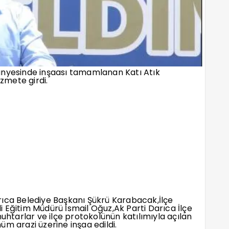
ünyesinde inşaası tamamlanan Katı Atık
zmete girdi.
a Belediye Başkanı Şükrü Karabacak,İlçe
 Eğitim Müdürü İsmail Oğuz,Ak Parti Darıca İlçe
muhtarlar ve ilçe protokolünün katılımıyla açılan
m arazi üzerine inşaa edildi.