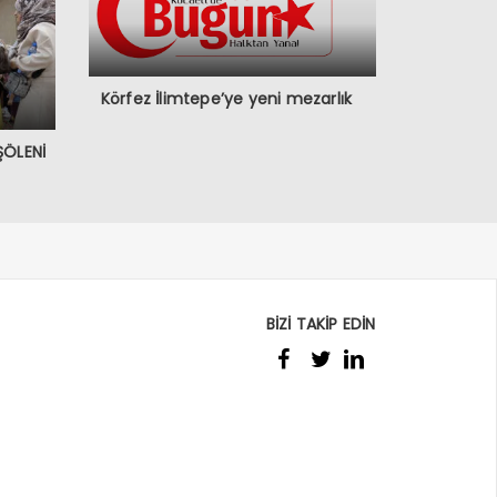
Körfez İlimtepe’ye yeni mezarlık
ŞÖLENİ
BİZİ TAKİP EDİN