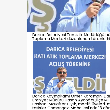
Darıca Belediyesi Temizlik Müdürlüğü b
Toplama Merkezi düzenlenen törenle hi
Darıca Kaymakamı Ömer Karaman, Darıc
Emniyet Müdürü Hasan Aydoğdu,İlçe Milli
Başkanı Mzuaffer Bıyık, meclis üyeleri, 
tesisler Osmangazi Mahallesi’nde 13 dönü