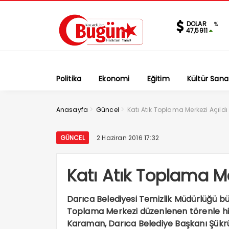
DOLAR
%
47,5911
Politika
Ekonomi
Eğitim
Kültür Sana
>
>
Anasayfa
Güncel
Katı Atık Toplama Merkezi Açıldı
GÜNCEL
2 Haziran 2016 17:32
Katı Atık Toplama Me
Darıca Belediyesi Temizlik Müdürlüğü b
Toplama Merkezi düzenlenen törenle 
Karaman, Darıca Belediye Başkanı Şükr