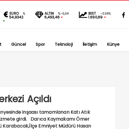
EURO
ALTIN
BIST
%
%-0,04
-0.34%
54,9342
6,493,46
1.690,69
t
Güncel
Spor
Teknoloji
İletişim
Künye
rkezi Açıldı
ünyesinde inşaası tamamlanan Katı Atık
hizmete girdi. Darıca Kaymakamı Ömer
ü Karabacak,İlçe Emniyet Müdürü Hasan