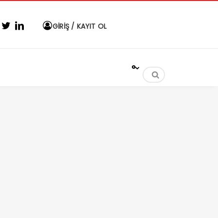
GİRİŞ / KAYIT OL
°