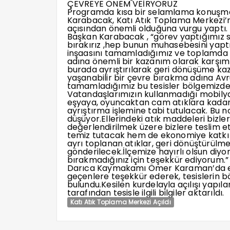
ÇEVREYE ÖNEM VEİRYORUZ
Programda kısa bir selamlama konuşma
Karabacak, Katı Atık Toplama Merkezi’n
açısından önemli olduğuna vurgu yaptı.
Başkan Karabacak , “görev yaptığımız sü
bırakırız ,hep bunun muhasebesini yap
inşaasını tamamladığımız ve toplamda 2
adına önemli bir kazanım olarak karşımı
burada ayrıştırılarak geri dönüşüme kaz
yaşanabilir bir çevre bırakma adına Avr
tamamladığımız bu tesisler bölgemizde 
Vatandaşlarımızın kullanmadığı mobilya
eşyaya, oyuncaktan cam atıklara kadar
ayrıştırma işlemine tabi tutulacak. Bu 
düşüyor.Ellerindeki atık maddeleri bizle
değerlendirilmek üzere bizlere teslim 
temiz tutacak hem de ekonomiye katkı s
ayrı toplanan atıklar, geri dönüştürülm
gönderilecek.İlçemize hayırlı olsun diyor
bırakmadığınız için teşekkür ediyorum.
Darıca Kaymakamı Ömer Karaman’da es
geçenlere teşekkür ederek, tesislerin b
bulundu.Kesilen kurdelayla açılışı yapılan
tarafından tesisle ilgili bilgiler aktarıldı.
Katı Atık Toplama Merkezi Açıldı