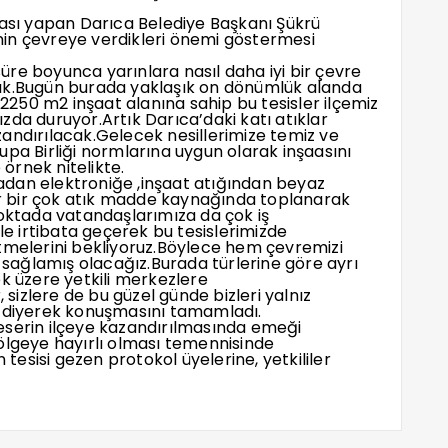
sı yapan Darıca Belediye Başkanı Şükrü
in çevreye verdikleri önemi göstermesi
re boyunca yarınlara nasıl daha iyi bir çevre
tık.Bugün burada yaklaşık on dönümlük alanda
250 m2 inşaat alanına sahip bu tesisler ilçemiz
zda duruyor.Artık Darıca’daki katı atıklar
andırılacak.Gelecek nesillerimize temiz ve
upa Birliği normlarına uygun olarak inşaasını
örnek nitelikte.
dan elektroniğe ,inşaat atığından beyaz
 bir çok atık madde kaynağında toplanarak
noktada vatandaşlarımıza da çok iş
rle irtibata geçerek bu tesislerimizde
etmelerini bekliyoruz.Böylece hem çevremizi
ağlamış olacağız.Burada türlerine göre ayrı
ek üzere yetkili merkezlere
, sizlere de bu güzel günde bizleri yalnız
” diyerek konuşmasını tamamladı.
erin ilçeye kazandırılmasında emeği
ölgeye hayırlı olması temennisinde
 tesisi gezen protokol üyelerine, yetkililer