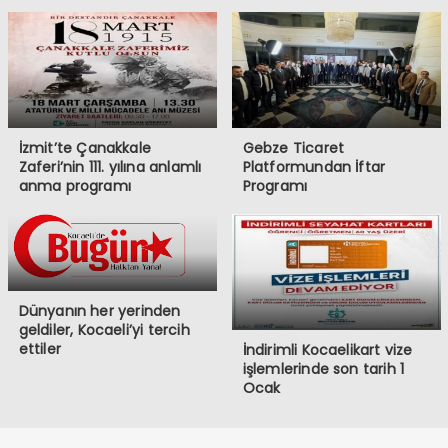
İzmit’te Çanakkale
Gebze Ticaret
Zaferi’nin 111. yılına anlamlı
Platformundan İftar
anma programı
Programı
Dünyanın her yerinden
geldiler, Kocaeli’yi tercih
ettiler
İndirimli Kocaelikart vize
işlemlerinde son tarih 1
Ocak