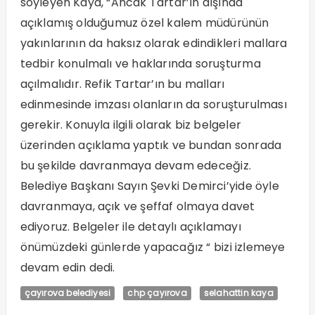
söyleyen Kaya, “Ancak Tartar’ın dışında
açıklamış olduğumuz özel kalem müdürünün
yakınlarının da haksız olarak edindikleri mallara
tedbir konulmalı ve haklarında soruşturma
açılmalıdır. Refik Tartar’ın bu malları
edinmesinde imzası olanların da soruşturulması
gerekir. Konuyla ilgili olarak biz belgeler
üzerinden açıklama yaptık ve bundan sonrada
bu şekilde davranmaya devam edeceğiz.
Belediye Başkanı Sayın Şevki Demirci’yide öyle
davranmaya, açık ve şeffaf olmaya davet
ediyoruz. Belgeler ile detaylı açıklamayı
önümüzdeki günlerde yapacağız “ bizi izlemeye
devam edin dedi.
çayırova belediyesi
chp çayırova
selahattin kaya