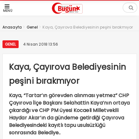
MENÜ
>
>
Anasayfa
Genel
Kaya, Çayırova Belediyesinin peşini bırakmıyor
GENEL
4 Nisan 2018 13:56
Kaya, Çayırova Belediyesinin
peşini bırakmıyor
Kaya, “Tartar’ın görevden alınması yetmez” CHP
Çayırova İlçe Başkanı Selahattin Kaya’nın ortaya
çıkardığı ve CHP PM üyesi Kocaeli Milletvekili
Haydar Akar’ın da gündeme getirdiği Çayırova
Belediyesindeki kayıtlı tapu usulsüzlüğü
sonrasında Belediye..