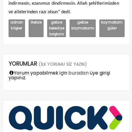
indirmesin, ezanımızı dindirmesin. Allah şehitlerimizden
ve ailelerinden razı olsun” dedi.
adnan
Gebze
gebze
gebze
kaymakam
köşker
belediye
kaymakamı
güler
başkanı
YORUMLAR
(İLK YORUMU SİZ YAZIN)
Yorum yapabilmek için
buradan
üye girişi
yapınız.