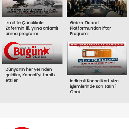
İzmit’te Çanakkale
Gebze Ticaret
Zaferi’nin 111. yılına anlamlı
Platformundan İftar
anma programı
Programı
Dünyanın her yerinden
geldiler, Kocaeli’yi tercih
ettiler
İndirimli Kocaelikart vize
işlemlerinde son tarih 1
Ocak