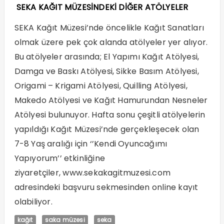
SEKA KAĞIT MÜZESİNDEKİ DİĞER ATÖLYELER
SEKA Kağıt Müzesi’nde öncelikle Kağıt Sanatları
olmak üzere pek çok alanda atölyeler yer alıyor.
Bu atölyeler arasında; El Yapımı Kağıt Atölyesi,
Damga ve Baskı Atölyesi, Sikke Basım Atölyesi,
Origami – Krigami Atölyesi, Quilling Atölyesi,
Makedo Atölyesi ve Kağıt Hamurundan Nesneler
Atölyesi bulunuyor. Hafta sonu çeşitli atölyelerin
yapıldığı Kağıt Müzesi’nde gerçekleşecek olan
7-8 Yaş aralığı için ‘’Kendi Oyuncağımı
Yapıyorum’’ etkinliğine
ziyaretçiler,
www.sekakagitmuzesi.com
adresindeki başvuru sekmesinden online kayıt
olabiliyor.
kağıt
saka müzesi
seka