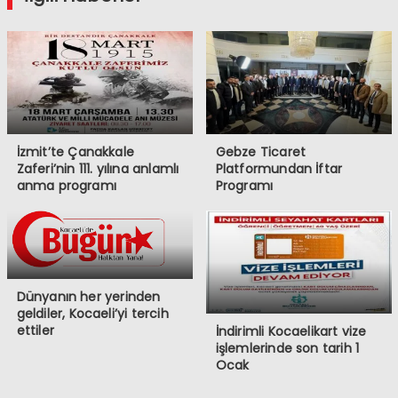
İzmit’te Çanakkale
Gebze Ticaret
Zaferi’nin 111. yılına anlamlı
Platformundan İftar
anma programı
Programı
Dünyanın her yerinden
geldiler, Kocaeli’yi tercih
ettiler
İndirimli Kocaelikart vize
işlemlerinde son tarih 1
Ocak