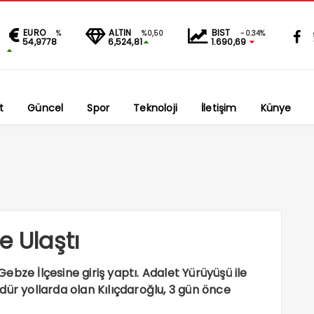
EURO
ALTIN
BIST
%
%0,50
-0.34%
54,9778
6,524,81
1.690,69
t
Güncel
Spor
Teknoloji
İletişim
Künye
e Ulaştı
bze İlçesine giriş yaptı. Adalet Yürüyüşü ile
dür yollarda olan Kılıçdaroğlu, 3 gün önce