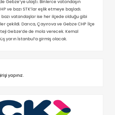
e Gebze’ye ulaştı. Binlerce vatandaşın
HP ve bazı STK’lar eşlik etmeye başladı.
bazı vatandaşlar ise her ilçede olduğu gibi
er çekildi. Darıca, Çayırova ve Gebze CHP İlçe
korteji Gebze’de de mola verecek. Kemal
ş yarın İstanbul’a girmiş olacak.
rişi yapınız.