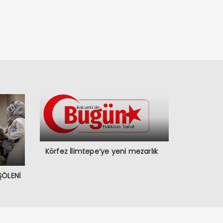
Körfez İlimtepe’ye yeni mezarlık
ŞÖLENİ