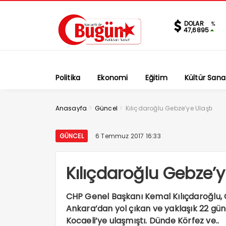
DOLAR
%
47,6895
Politika
Ekonomi
Eğitim
Kültür Sana
>
>
Anasayfa
Güncel
Kılıçdaroğlu Gebze’ye Ulaştı
GÜNCEL
6 Temmuz 2017 16:33
Kılıçdaroğlu Gebze’y
CHP Genel Başkanı Kemal Kılıçdaroğlu, Ge
Ankara’dan yol çıkan ve yaklaşık 22 gün
Kocaeli’ye ulaşmıştı. Dünde Körfez ve..