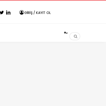
GİRİŞ / KAYIT OL
°