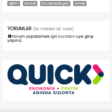
eğitim
kocaeli
Kocaelide Bugün
komek
YORUMLAR
(İLK YORUMU SİZ YAZIN)
Yorum yapabilmek için
buradan
üye girişi
yapınız.