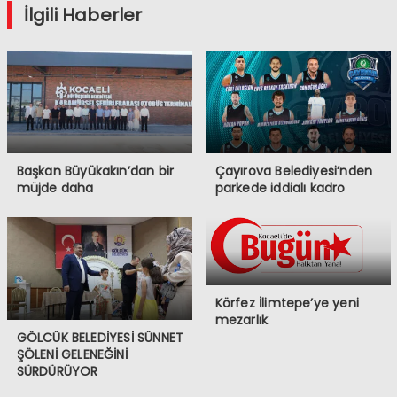
İlgili Haberler
Başkan Büyükakın’dan bir
Çayırova Belediyesi’nden
müjde daha
parkede iddialı kadro
Körfez İlimtepe’ye yeni
mezarlık
GÖLCÜK BELEDİYESİ SÜNNET
ŞÖLENİ GELENEĞİNİ
SÜRDÜRÜYOR