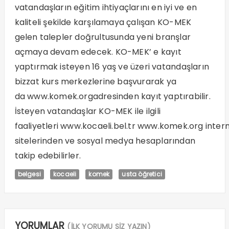
vatandaşların eğitim ihtiyaçlarını en iyi ve en
kaliteli şekilde karşılamaya çalışan KO-MEK
gelen talepler doğrultusunda yeni branşlar
açmaya devam edecek. KO-MEK’ e kayıt
yaptırmak isteyen 16 yaş ve üzeri vatandaşların
bizzat kurs merkezlerine başvurarak ya
da
www.komek.org
adresinden kayıt yaptırabilir.
İsteyen vatandaşlar KO-MEK ile ilgili
faaliyetleri
www.kocaeli.bel.tr
www.komek.org
inter
sitelerinden ve sosyal medya hesaplarından
takip edebilirler.
belgesi
kocaeli
komek
usta öğretici
YORUMLAR
(İLK YORUMU SİZ YAZIN)