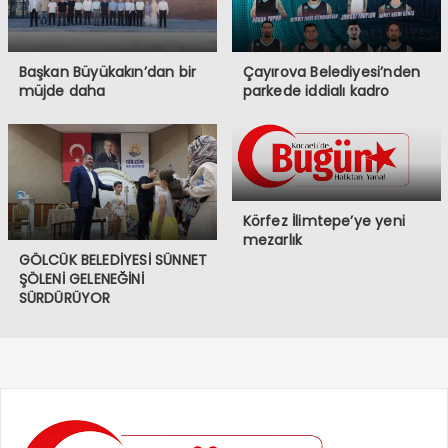
Başkan Büyükakın’dan bir
Çayırova Belediyesi’nden
müjde daha
parkede iddialı kadro
Körfez İlimtepe’ye yeni
mezarlık
GÖLCÜK BELEDİYESİ SÜNNET
ŞÖLENİ GELENEĞİNİ
SÜRDÜRÜYOR