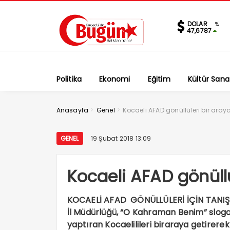
DOLAR
%
47,6787
Politika
Ekonomi
Eğitim
Kültür Sana
>
>
Anasayfa
Genel
Kocaeli AFAD gönüllüleri bir araya
GENEL
19 Şubat 2018 13:09
Kocaeli AFAD gönüllül
KOCAELİ AFAD GÖNÜLLÜLERİ İÇİN TANIŞM
İl Müdürlüğü, “O Kahraman Benim” sloga
yaptıran Kocaelilileri biraraya getirerek