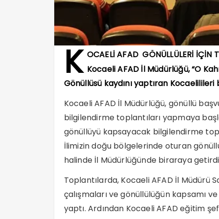
K
OCAELİ AFAD
GÖNÜLLÜLERİ İÇİN T
Kocaeli AFAD İl Müdürlüğü, “O Ka
Gönüllüsü kaydını yaptıran Kocaelilileri b
Kocaeli AFAD İl Müdürlüğü, gönüllü başv
bilgilendirme toplantıları yapmaya başl
gönüllüyü kapsayacak bilgilendirme topl
İlimizin doğu bölgelerinde oturan gönüll
halinde İl Müdürlüğünde biraraya getirdi
Toplantılarda, Kocaeli AFAD İl Müdürü Sa
çalışmaları ve gönüllülüğün kapsamı ve 
yaptı. Ardından Kocaeli AFAD eğitim şefi 