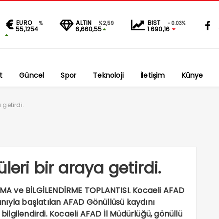
EURO
ALTIN
BIST
%
%2,59
-0.03%
55,1254
6,660,55
1.690,16
t
Güncel
Spor
Teknoloji
İletişim
Künye
 getirdi.
eri bir araya getirdi.
A ve BİLGİLENDİRME TOPLANTISI. Kocaeli AFAD
nıyla başlatılan AFAD Gönüllüsü kaydını
 bilgilendirdi. Kocaeli AFAD İl Müdürlüğü, gönüllü