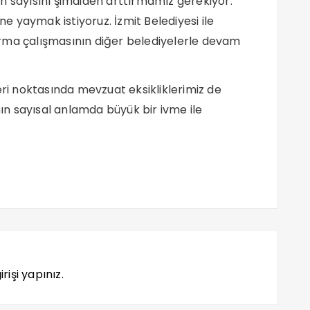
n sayısını şimdiden arttırmamız gerekiyor.
ne yaymak istiyoruz. İzmit Belediyesi ile
rma çalışmasının diğer belediyelerle devam
eri noktasında mevzuat eksikliklerimiz de
n sayısal anlamda büyük bir ivme ile
rişi yapınız.