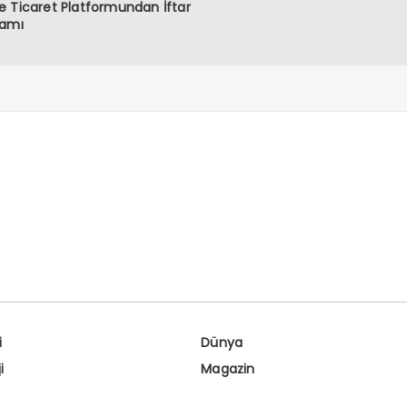
 Ticaret Platformundan İftar
ramı
i
Dünya
i
Magazin