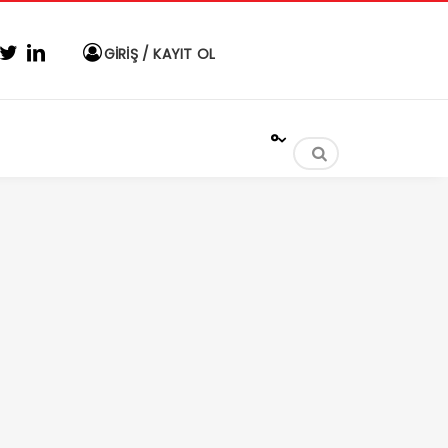
GİRİŞ / KAYIT OL
°