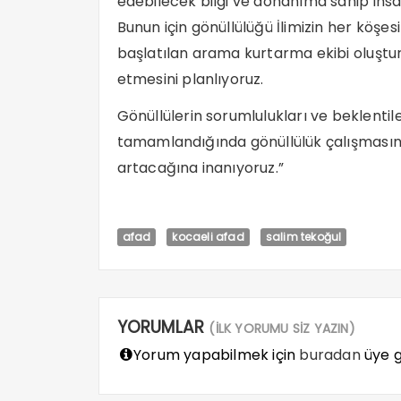
edebilecek bilgi ve donanıma sahip insa
Bunun için gönüllülüğü İlimizin her köşesi
başlatılan arama kurtarma ekibi oluştu
etmesini planlıyoruz.
Gönüllülerin sorumlulukları ve beklentil
tamamlandığında gönüllülük çalışmasını
artacağına inanıyoruz.”
afad
kocaeli afad
salim tekoğul
YORUMLAR
(İLK YORUMU SİZ YAZIN)
Yorum yapabilmek için
buradan
üye gi