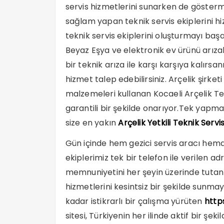
servis hizmetlerini sunarken de göstermey
sağlam yapan teknik servis ekiplerini hiz
teknik servis ekiplerini oluşturmayı başa
Beyaz Eşya ve elektronik ev ürünü arızal
bir teknik arıza ile karşı karşıya kalırsan
hizmet talep edebilirsiniz. Arçelik şirket
malzemeleri kullanan Kocaeli Arçelik Tekn
garantili bir şekilde onarıyor.Tek yap
size en yakın
Ar
ç
elik Yetkili Teknik Serv
Gün içinde hem gezici servis aracı hem
ekiplerimiz tek bir telefon ile verilen a
memnuniyetini her şeyin üzerinde tutan Arç
hizmetlerini kesintsiz bir şekilde sunmay
kadar istikrarlı bir çalışma yürüten
http
sitesi, Türkiyenin her ilinde aktif bir şe