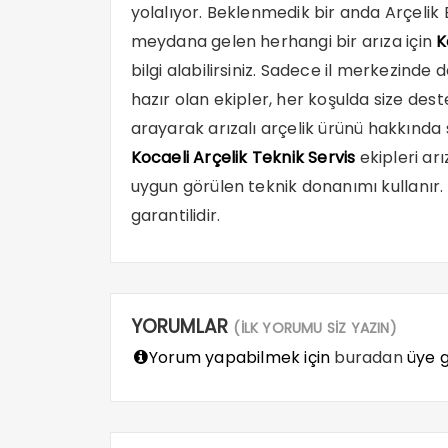
yolalıyor. Beklenmedik bir anda Arçelik
meydana gelen herhangi bir arıza için
K
bilgi alabilirsiniz. Sadece il merkezinde
hazır olan ekipler, her koşulda size dest
arayarak arızalı arçelik ürünü hakkında s
Kocaeli Ar
ç
elik Teknik Servis
ekipleri ar
uygun görülen teknik donanımı kullanır. 
garantilidir.
YORUMLAR
(İLK YORUMU SİZ YAZIN)
Yorum yapabilmek için
buradan
üye gi