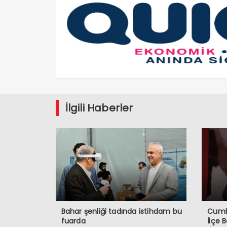
İlgili Haberler
Bahar şenliği tadında istihdam bu
Cumhu
fuarda
İlçe 