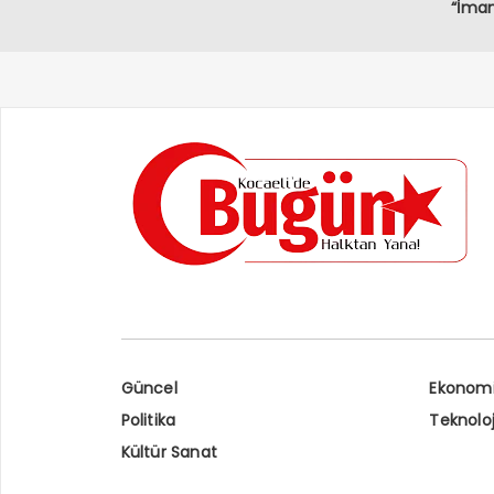
“İmam
Demok
Müda
Güncel
Ekonom
Politika
Teknoloj
Kültür Sanat