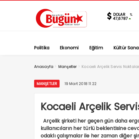
DOLAR
%
47,6787
Politika
Ekonomi
Eğitim
Kültür Sana
>
>
Anasayfa
Manşetler
Kocaeli Arçelik Servis Noktalar
MANŞETLER
19 Mart 2018 11:22
Kocaeli Arçelik Servi
Arçelik şirketi her geçen gün daha ergo
kullanıcıların her türlü beklentisine c
odaklı çalışmalar ile her zaman diğer şir