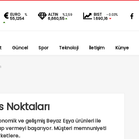
EURO
ALTIN
BIST
%
%2,59
-0.03%
55,1254
6,660,55
1.690,16
t
Güncel
Spor
Teknoloji
İletişim
Künye
ı
s Noktaları
nomik ve gelişmiş Beyaz Eşya ürünleri ile
evap vermeyi başarıyor. Müşteri memnuniyeti
ketlere..