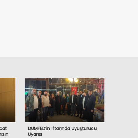
acat
DUMFED’in iftarında Uyuşturucu
mızın
Uyarısı