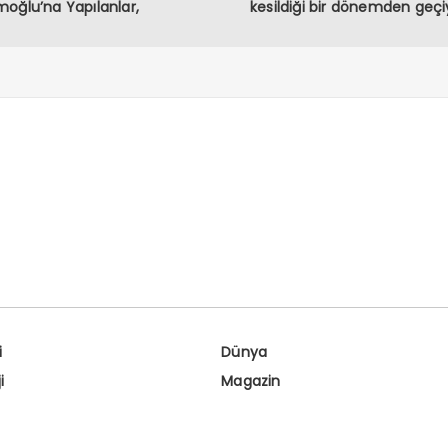
oğlu’na Yapılanlar,
kesildiği bir dönemden geçi
rasiye ve Halkın İradesine
haledir”
i
Dünya
i
Magazin