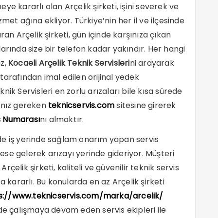
e kararlı olan Arçelik şirketi, işini severek ve
met ağına ekliyor. Türkiye’nin her il ve ilçesinde
ran Arçelik şirketi, gün içinde karşınıza çıkan
arında size bir telefon kadar yakındır. Her hangi
ız,
Kocaeli Arçelik Teknik Servisleri
ni arayarak
i tarafından imal edilen orijinal yedek
ik Servisleri en zorlu arızaları bile kısa sürede
manız gereken
teknicservis.com
sitesine girerek
is Numarası
nı almaktır.
de iş yerinde sağlam onarım yapan servis
drese gelerek arızayı yerinde gideriyor. Müşteri
elik şirketi, kaliteli ve güvenilir teknik servis
a kararlı. Bu konularda en az Arçelik şirketi
s://www.teknicservis.com/marka/arcelik/
kilde çalışmaya devam eden servis ekipleri ile