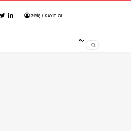
GİRİŞ / KAYIT OL
°