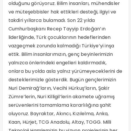
olduğunu görüyoruz. Bilim insanları, mühendisler
ve müteşebbisler hak ettikleri desteği, ilgiyi ve
takdiri yıllarca bulamadı. Son 22 yılda
Cumhurbaşkanı Recep Tayyip Erdoğan’ın
liderliğinde, Türk çocuklarının hedeflerinden
vazgeçmek zorunda kalmadığı Türkiye’yi inşa
ettik. Bilim insanlarımızın, genç beyinlerimizin
yalnızca önlerindeki engelleri kaldırmadık,
onlara bu yolda asla yalnız yürümeyeceklerini de
desteklerimizle gösterdik. Bugün gençlerimizin
Nuri Demirağ’ların, Vecihi Hürkuş’ların, Şakir
Zümre’lerin, Nuri Killigil’lerin akamete uğramış
serüvenlerini tamamlama kararlılığına şahit
oluyoruz. Bayraktar, Akıncı, Kızılelma, Anka,
Kaan, Hürjet, TCG Anadolu, Altay, TOGG. Milli
Teknoloji Hamlemizin bu vizyon projelerinin her