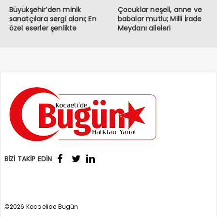
Büyükşehir’den minik
Çocuklar neşeli, anne ve
sanatçılara sergi alanı; En
babalar mutlu; Milli İrade
özel eserler şenlikte
Meydanı aileleri
sergileniyor
buluşturuyor
BİZİ TAKİP EDİN
©2026 Kocaelide Bugün