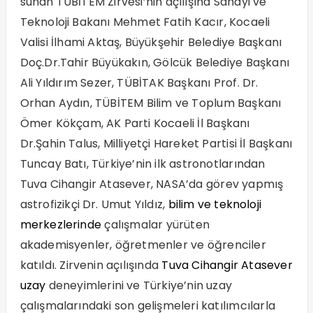
sunan TÜBİTEM Zirvesi’nin açılışına Sanayi ve
Teknoloji Bakanı Mehmet Fatih Kacır, Kocaeli
Valisi İlhami Aktaş, Büyükşehir Belediye Başkanı
Doç.Dr.Tahir Büyükakın, Gölcük Belediye Başkanı
Ali Yıldırım Sezer, TÜBİTAK Başkanı Prof. Dr.
Orhan Aydın, TÜBİTEM Bilim ve Toplum Başkanı
Ömer Kökçam, AK Parti Kocaeli İl Başkanı
Dr.Şahin Talus, Milliyetçi Hareket Partisi İl Başkanı
Tuncay Batı, Türkiye’nin ilk astronotlarından
Tuva Cihangir Atasever, NASA’da görev yapmış
astrofizikçi Dr. Umut Yıldız,
bilim ve teknoloji
merkezlerinde
çalışmalar yürüten
akademisyenler, öğretmenler ve öğrenciler
katıldı. Zirvenin açılışında
Tuva Cihangir Atasever
uzay
deneyimlerini ve Türkiye’nin uzay
çalışmalarındaki son gelişmeleri katılımcılarla