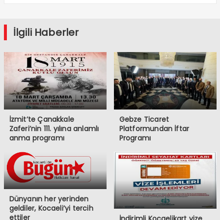
İlgili Haberler
İzmit’te Çanakkale
Gebze Ticaret
Zaferi’nin 111. yılına anlamlı
Platformundan İftar
anma programı
Programı
Dünyanın her yerinden
geldiler, Kocaeli’yi tercih
ettiler
İndirimli Kocaelikart vize