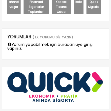
ahmet
Finansal
Kocaeli
koto
Quick
yaşar
Sigortalar
Ticaret
Sigorta
Toplantısı’
Odası
YORUMLAR
(İLK YORUMU SİZ YAZIN)
Yorum yapabilmek için
buradan
üye girişi
yapınız.