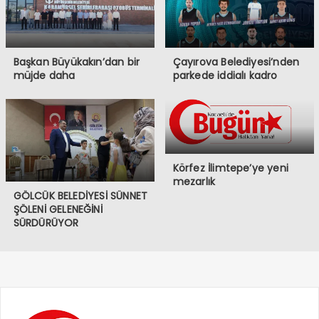
Başkan Büyükakın’dan bir
Çayırova Belediyesi’nden
müjde daha
parkede iddialı kadro
Körfez İlimtepe’ye yeni
mezarlık
GÖLCÜK BELEDİYESİ SÜNNET
ŞÖLENİ GELENEĞİNİ
SÜRDÜRÜYOR