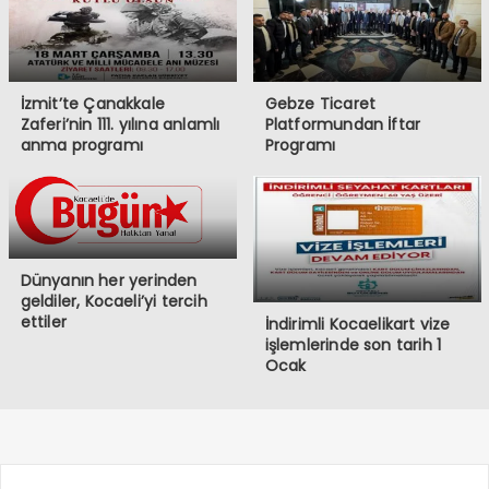
İzmit’te Çanakkale
Gebze Ticaret
Zaferi’nin 111. yılına anlamlı
Platformundan İftar
anma programı
Programı
Dünyanın her yerinden
geldiler, Kocaeli’yi tercih
ettiler
İndirimli Kocaelikart vize
işlemlerinde son tarih 1
Ocak