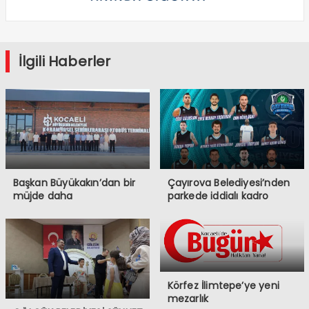
İlgili Haberler
Başkan Büyükakın’dan bir
Çayırova Belediyesi’nden
müjde daha
parkede iddialı kadro
Körfez İlimtepe’ye yeni
mezarlık