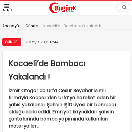
MENÜ
>
>
Anasayfa
Güncel
Kocaeli’de Bombacı Yakalandı !
GÜNCEL
2 Mayıs 2016 17:44
Kocaeli’de Bombacı
Yakalandı !
İzmit Otogar’da Urfa Cesur Seyahat isimli
firmayla Kocaeli’den Urfa’ya hareket eden bir
şahıs yakalandı. Şahsın IŞİD üyesi bir bombacı
olduğu iddia edildi. Emniyet kaynakları şahsın
çantalarında bomba yapımında kullanılan
materyaller..