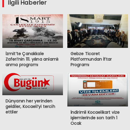
İlgili Haberler
İzmit’te Çanakkale
Gebze Ticaret
Zaferi’nin 111. yılına anlamlı
Platformundan İftar
anma programı
Programı
Dünyanın her yerinden
geldiler, Kocaeli’yi tercih
ettiler
İndirimli Kocaelikart vize
işlemlerinde son tarih 1
Ocak