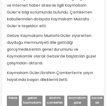
ve internet haber sitesi ile ilgili Kaymakam
Güler’e bilgi sunumunda bulundu. Çamkerten
kabullerinden dolayıda Kaymakam Mustafa
Güler’e teşekkür etti.
Gebze Kaymakamı Mustafa Güler ziyaretten
duyduğu memnuniyeti dile getirdiği
görüşmede,kentin genel durumunu ve
Kaymakamlık olarak Gebze’de başlatılan güzel
çalışmaları aktardı.
Kaymakam Güler,İbrahim Çamkerten’e yayın
hayatında başarı dileklerini iletti.
Gebze
gebze
ibrahim
kaymakam
kocaeli
kaymakamı
çamkerten
güler
de