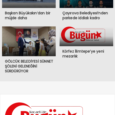
Başkan Büyükakın’dan bir
Çayırova Belediyesi’nden
müjde daha
parkede iddialı kadro
Körfez İlimtepe’ye yeni
mezarlık
GÖLCÜK BELEDİYESİ SÜNNET
ŞÖLENİ GELENEĞİNİ
SÜRDÜRÜYOR