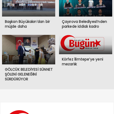
Başkan Büyükakın’dan bir
Çayırova Belediyesi’nden
müjde daha
parkede iddialı kadro
Körfez İlimtepe’ye yeni
mezarlık
GÖLCÜK BELEDİYESİ SÜNNET
ŞÖLENİ GELENEĞİNİ
SÜRDÜRÜYOR