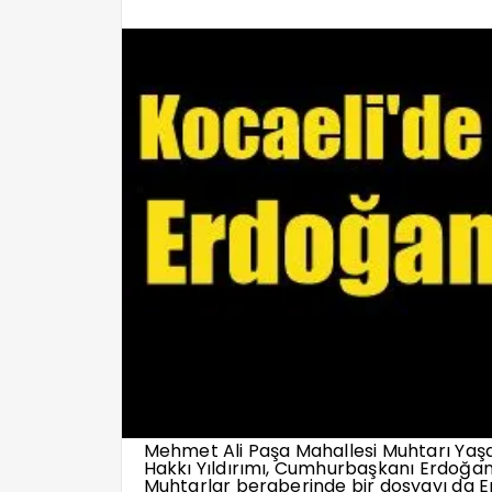
Mehmet Ali Paşa Mahallesi Muhtarı Yaşa
Hakkı Yıldırımı, Cumhurbaşkanı Erdoğan’
Muhtarlar beraberinde bir dosyayı da 