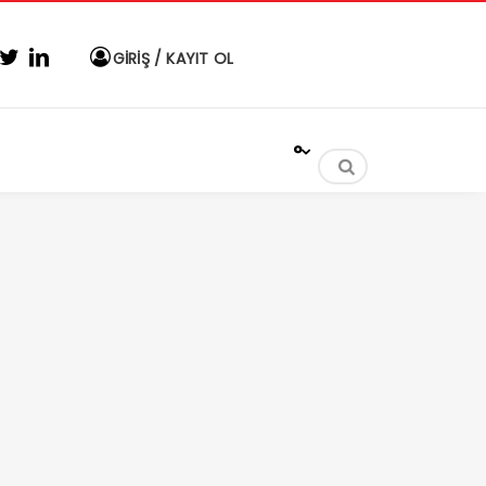
GİRİŞ / KAYIT OL
°