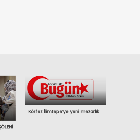
Körfez İlimtepe’ye yeni mezarlık
ŞÖLENİ