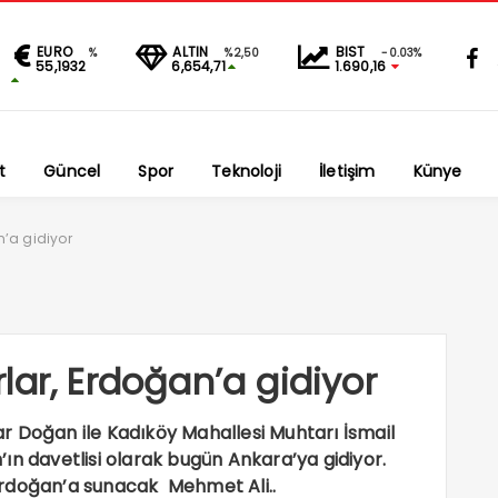
EURO
ALTIN
BIST
%
%2,50
-0.03%
55,1932
6,654,71
1.690,16
t
Güncel
Spor
Teknoloji
İletişim
Künye
n’a gidiyor
lar, Erdoğan’a gidiyor
r Doğan ile Kadıköy Mahallesi Muhtarı İsmail
ın davetlisi olarak bugün Ankara’ya gidiyor.
Erdoğan’a sunacak Mehmet Ali..