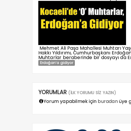
Mehmet Ali Paşa Mahallesi Muhtarı Yaşa
Hakkı Yıldırımı, Cumhurbaşkanı Erdoğan’
Muhtarlar beraberinde bir dosyayı da 
Erdoğan’a gidiyor
YORUMLAR
(İLK YORUMU SİZ YAZIN)
Yorum yapabilmek için
buradan
üye gi