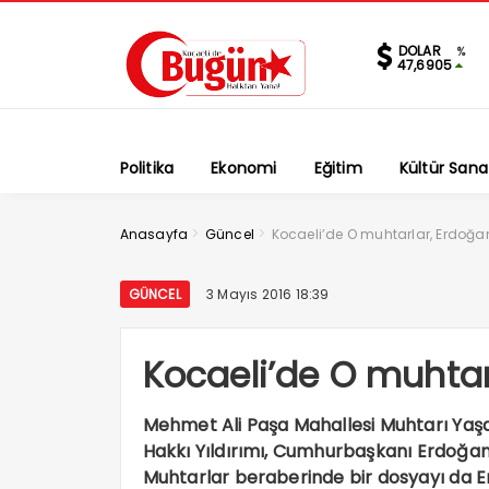
DOLAR
%
47,6905
Politika
Ekonomi
Eğitim
Kültür Sana
>
>
Anasayfa
Güncel
Kocaeli’de O muhtarlar, Erdoğa
GÜNCEL
3 Mayıs 2016 18:39
Kocaeli’de O muhtar
Mehmet Ali Paşa Mahallesi Muhtarı Yaşa
Hakkı Yıldırımı, Cumhurbaşkanı Erdoğan’
Muhtarlar beraberinde bir dosyayı da 