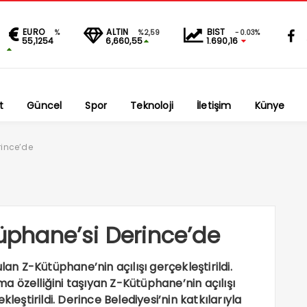
EURO
ALTIN
BIST
%
%2,59
-0.03%
55,1254
6,660,55
1.690,16
t
Güncel
Spor
Teknoloji
İletişim
Künye
rince’de
tüphane’si Derince’de
 Z-Kütüphane’nin açılışı gerçekleştirildi.
lma özelliğini taşıyan Z-Kütüphane’nin açılışı
ştirildi. Derince Belediyesi’nin katkılarıyla