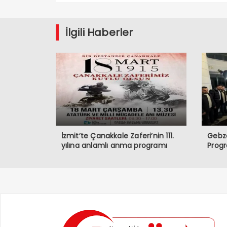
İlgili Haberler
İzmit’te Çanakkale Zaferi’nin 111.
Gebze
yılına anlamlı anma programı
Prog