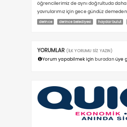
öğrencilerimiz de aynı doğrultuda daha do
yavrularımız için gece gündüz demeden 
derince
derince belediyesi
haydar bulut
YORUMLAR
(İLK YORUMU SİZ YAZIN)
Yorum yapabilmek için
buradan
üye gi