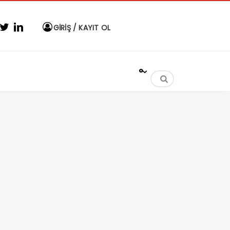
GİRİŞ / KAYIT OL
°