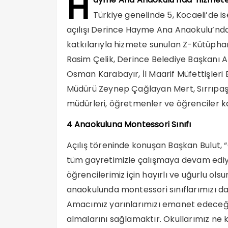
H
Türkiye genelinde 5, Kocaeli’de is
açılışı Derince Hayme Ana Anaokulu’nda g
katkılarıyla hizmete sunulan Z-Kütüphane
Rasim Çelik, Derince Belediye Başkanı Ali
Osman Karabayır, İl Maarif Müfettişleri
Müdürü Zeynep Çağlayan Mert, Sırrıpaşa
müdürleri, öğretmenler ve öğrenciler kat
4 Anaokuluna Montessori Sınıfı
Açılış töreninde konuşan Başkan Bulut, 
tüm gayretimizle çalışmaya devam ediyo
öğrencilerimiz için hayırlı ve uğurlu ol
anaokulunda montessori sınıflarımızı d
Amacımız yarınlarımızı emanet edeceğim
almalarını sağlamaktır. Okullarımız ne