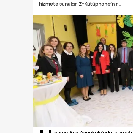
hizmete sunulan Z-Kütüphane’nin..
ayme Ana Anaokulu’nda hizmete su