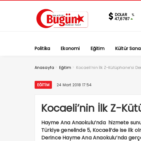
DOLAR
%
47,6787
Politika
Ekonomi
Eğitim
Kültür Sana
>
>
Anasayfa
Eğitim
Kocaeli’nin İlk Z-Kütüphane’si De
EĞITIM
24 Mart 2018 17:54
Kocaeli’nin İlk Z-Kü
Hayme Ana Anaokulu’nda hizmete sunulan
Türkiye genelinde 5, Kocaeli’de ise ilk o
Derince Hayme Ana Anaokulu’nda gerçekle