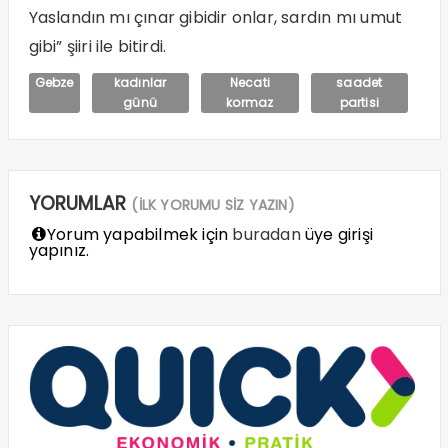
Yaslandın mı çınar gibidir onlar, sardın mı umut
gibi” şiiri ile bitirdi.
Gebze
kadınlar
Necati
saadet
günü
kormaz
partisi
YORUMLAR
(İLK YORUMU SİZ YAZIN)
Yorum yapabilmek için
buradan
üye girişi
yapınız.