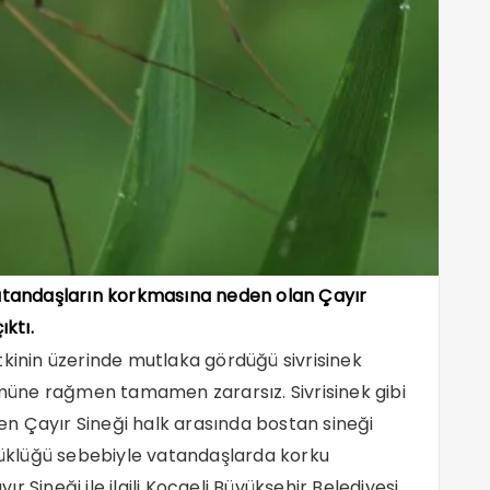
vatandaşların korkmasına neden olan Çayır
ıktı.
tkinin üzerinde mutlaka gördüğü sivrisinek
üne rağmen tamamen zararsız. Sivrisinek gibi
n Çayır Sineği halk arasında bostan sineği
üyüklüğü sebebiyle vatandaşlarda korku
 Sineği ile ilgili Kocaeli Büyükşehir Belediyesi