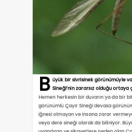
B
üyük bir sivrisinek görünümüyle 
Sineği’nin zararsız olduğu ortaya ç
Hemen herkesin bir duvarın ya da bir bi
görünümlü Çayır Sineği devasa görünüm
iğnesi olmayan ve insana zarar vermeye
veya dere sineği olarak da biliniyor. B
uyandıran ve şikayetlere neden olan Çayır