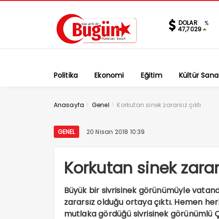
DOLAR
%
47,7029
Politika
Ekonomi
Eğitim
Kültür Sana
>
>
Anasayfa
Genel
Korkutan sinek zararsız çıktı
GENEL
20 Nisan 2018 10:39
Korkutan sinek zarars
Büyük bir sivrisinek görünümüyle vatan
zararsız olduğu ortaya çıktı. Hemen herk
mutlaka gördüğü sivrisinek görünümlü Ç