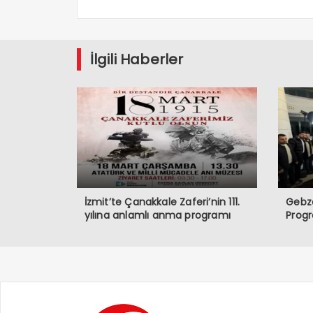
İlgili Haberler
İzmit’te Çanakkale Zaferi’nin 111.
Gebze
yılına anlamlı anma programı
Prog