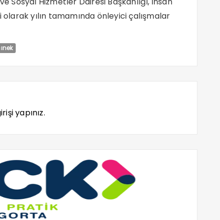
 ve Sosyal Hizmetler Dairesi Başkanlığı, insan
gili olarak yılın tamamında önleyici çalışmalar
sınek
rişi yapınız.