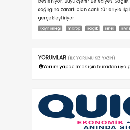
besleniyor. Büyükşehir Belediyesi Sağlık
sağlığına zararlı olan canlı türleriyle il
gerçekleştiriyor.
çayır sineği
mikrop
sağlık
sinek
sivri
YORUMLAR
(İLK YORUMU SİZ YAZIN)
Yorum yapabilmek için
buradan
üye gi