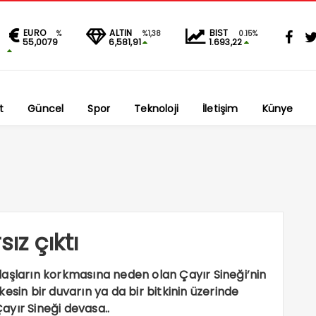
EURO
ALTIN
BIST
%
%1,38
0.15%
55,0079
6,581,91
1.693,22
t
Güncel
Spor
Teknoloji
İletişim
Künye
ız çıktı
daşların korkmasına neden olan Çayır Sineği’nin
esin bir duvarın ya da bir bitkinin üzerinde
ayır Sineği devasa..