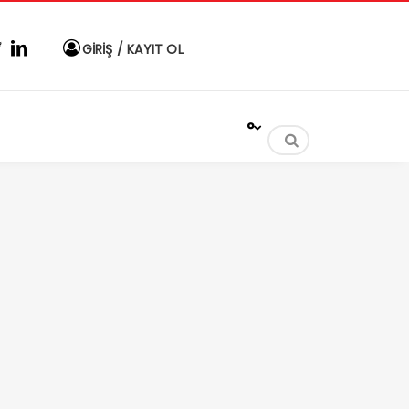
GİRİŞ / KAYIT OL
°