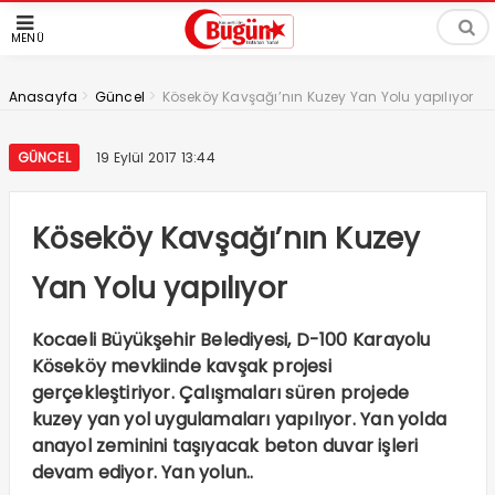
MENÜ
>
>
Anasayfa
Güncel
Köseköy Kavşağı’nın Kuzey Yan Yolu yapılıyor
GÜNCEL
19 Eylül 2017 13:44
Köseköy Kavşağı’nın Kuzey
Yan Yolu yapılıyor
Kocaeli Büyükşehir Belediyesi, D-100 Karayolu
Köseköy mevkiinde kavşak projesi
gerçekleştiriyor. Çalışmaları süren projede
kuzey yan yol uygulamaları yapılıyor. Yan yolda
anayol zeminini taşıyacak beton duvar işleri
devam ediyor. Yan yolun..