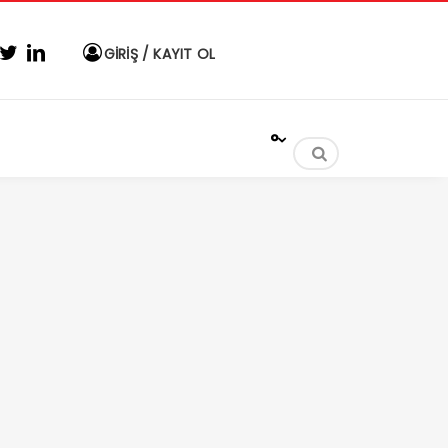
GİRİŞ / KAYIT OL
°