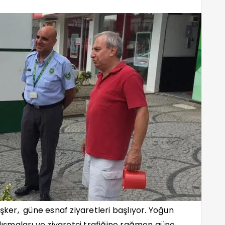
öşker,
güne esnaf ziyaretleri başlıyor. Yoğun
ışmaları ve ziyaretçi trafiğine rağmen güne