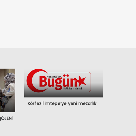
Körfez İlimtepe’ye yeni mezarlık
ŞÖLENİ