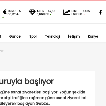
EURO
ALTIN
BIST
%
%2,59
-0.03%
55,1254
6,660,55
1.690,16
t
Güncel
Spor
Teknoloji
İletişim
Künye
yor
uruyla başlıyor
üne esnaf ziyaretleri başlıyor. Yoğun şekilde
retçi trafiğine rağmen güne esnaf ziyaretleri
r dileyerek başlayan Gebze..