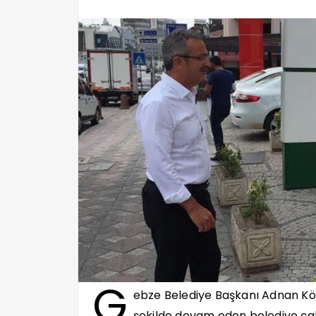
G
ebze Belediye Başkanı Adnan K
şekilde devam eden belediye çal