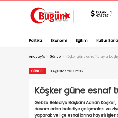
DOLAR
%
47,6787
Politika
Ekonomi
Eğitim
Kültür Sana
>
>
Anasayfa
Güncel
Köşker güne esnaf turuyla başlı
GÜNCEL
8 Ağustos 2017 12:35
Köşker güne esnaf t
Gebze Belediye Başkanı Adnan Köşker, g
devam eden belediye çalışmaları ve ziya
yaparak ve ilçe esnaflarına hayırlı işle