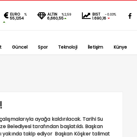
EURO
ALTIN
BIST
%
%2,59
-0.03%
55,1254
6,660,55
1.690,16
t
Güncel
Spor
Teknoloji
İletişim
Künye
!
çalışmalarıyla ayağa kaldırılacak. Tarihi Su
ze Belediyesi tarafından başlatıldı. Başkan
rı yakında takip ediyor Başkan Köşker talimat