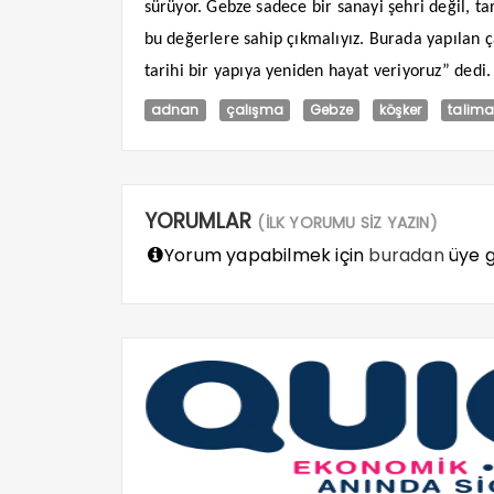
sürüyor. Gebze sadece bir sanayi şehri değil, tar
bu değerlere sahip çıkmalıyız. Burada yapılan ça
tarihi bir yapıya yeniden hayat veriyoruz” dedi.
adnan
çalışma
Gebze
köşker
talima
YORUMLAR
(İLK YORUMU SİZ YAZIN)
Yorum yapabilmek için
buradan
üye gi