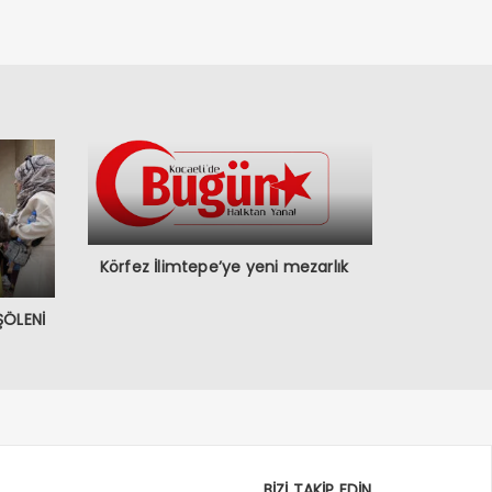
Körfez İlimtepe’ye yeni mezarlık
ŞÖLENİ
BİZİ TAKİP EDİN