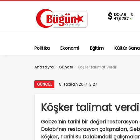
DOLAR
%
47,6787
Politika
Ekonomi
Eğitim
Kültür Sana
>
>
Anasayfa
Güncel
Köşker talimat verdi!
GÜNCEL
8 Haziran 2017 13:27
Köşker talimat verdi
Gebze’nin tarihi bir değeri restorasyon 
Dolabı’nın restorasyon çalışmaları, Geb
Köşker, Tarihi Su Dolabındaki çalışmala