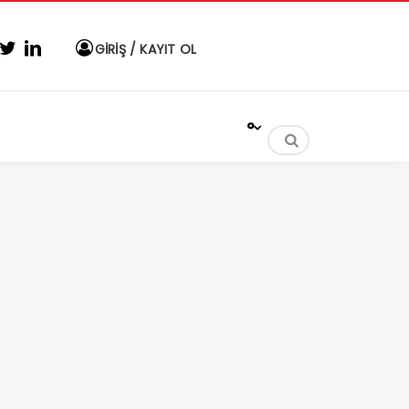
GİRİŞ / KAYIT OL
°