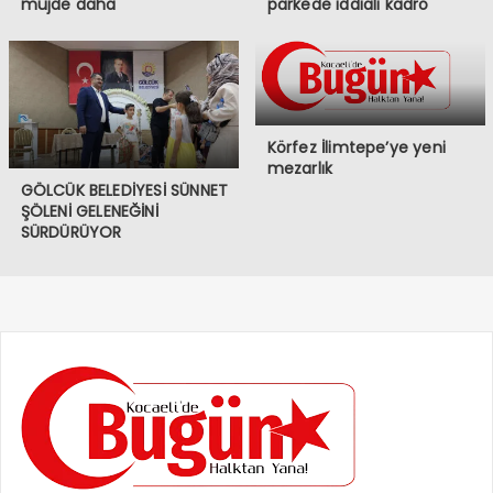
müjde daha
parkede iddialı kadro
Körfez İlimtepe’ye yeni
mezarlık
GÖLCÜK BELEDİYESİ SÜNNET
ŞÖLENİ GELENEĞİNİ
SÜRDÜRÜYOR