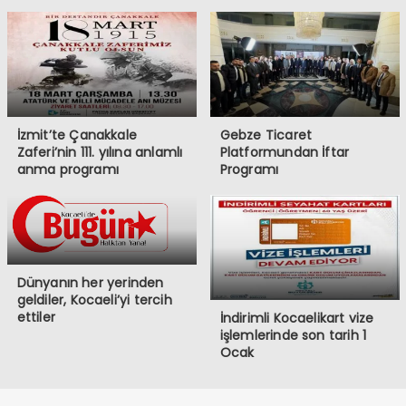
İzmit’te Çanakkale
Gebze Ticaret
Zaferi’nin 111. yılına anlamlı
Platformundan İftar
anma programı
Programı
Dünyanın her yerinden
geldiler, Kocaeli’yi tercih
ettiler
İndirimli Kocaelikart vize
işlemlerinde son tarih 1
Ocak