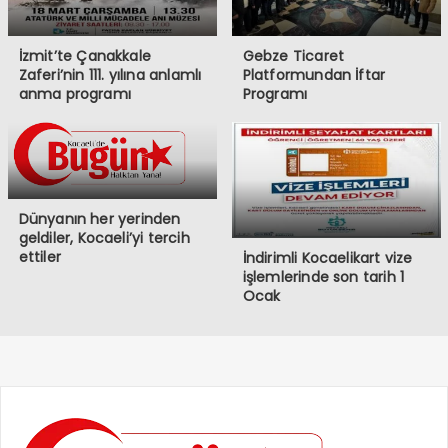
İzmit’te Çanakkale
Gebze Ticaret
Zaferi’nin 111. yılına anlamlı
Platformundan İftar
anma programı
Programı
Dünyanın her yerinden
geldiler, Kocaeli’yi tercih
ettiler
İndirimli Kocaelikart vize
işlemlerinde son tarih 1
Ocak