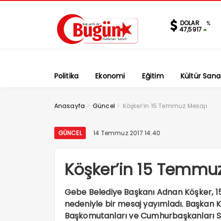
DOLAR
%
47,5917
Politika
Ekonomi
Eğitim
Kültür Sana
>
>
Anasayfa
Güncel
Köşker’in 15 Temmuz Mesajı
GÜNCEL
14 Temmuz 2017 14:40
Köşker’in 15 Temmuz
Gebe Belediye Başkanı Adnan Köşker, 1
nedeniyle bir mesaj yayımladı. Başkan K
Başkomutanları ve Cumhurbaşkanları Sa