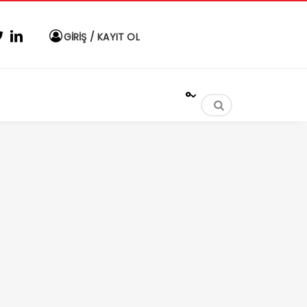
GİRİŞ / KAYIT OL
°