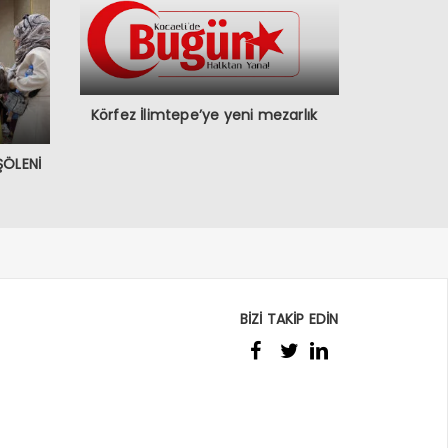
Körfez İlimtepe’ye yeni mezarlık
ŞÖLENİ
BİZİ TAKİP EDİN