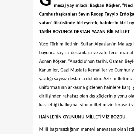
G
mesaj yayımladı. Başkan Köşker, “Nec
Cumhurbaşkanları Sayın Recep Tayyip Erdoğan’ı
vatan’ ülküsünde birleşerek, hainlerin kirli
TARİH BOYUNCA DESTAN YAZAN BİR MİLLET
Yüce Türk milletinin, Sultan Alpaslan’ın Malazgir
boyunca sayısız destanlara ve zaferlere imza at
Adnan Köşker, “Anadolu’nun tarihi; Osman Beyle
Kanuniler, Gazi Mustafa Kemal’ler ve Cumhuriye
yazdığı sayısız destanla doludur. Aziz milletimi
üniformasının arkasına gizlenen hainlere karşı
dirilişinden rahatsız olan dış güçlerin piyonu o
kast ettiği kalkışma, yine milletimizin feraseti 
HAİNLERİN OYUNUNU MİLLETİMİZ BOZDU
Milli bağımsızlığının manevi anayasası olan İst