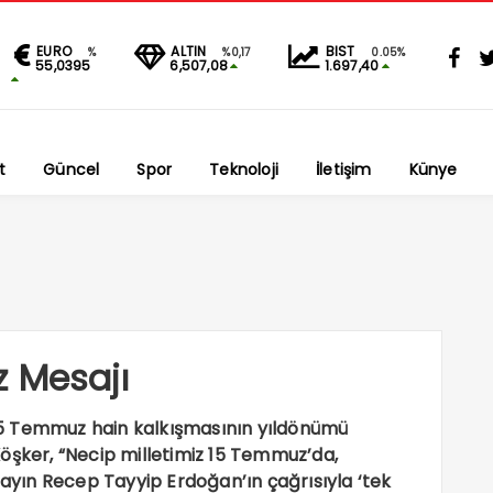
EURO
ALTIN
BIST
%
%0,17
0.05%
55,0395
6,507,08
1.697,40
t
Güncel
Spor
Teknoloji
İletişim
Künye
 Mesajı
5 Temmuz hain kalkışmasının yıldönümü
öşker, “Necip milletimiz 15 Temmuz’da,
yın Recep Tayyip Erdoğan’ın çağrısıyla ‘tek