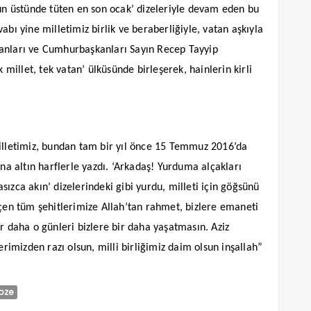
 üstünde tüten en son ocak’ dizeleriyle devam eden bu
abı yine milletimiz birlik ve beraberliğiyle, vatan aşkıyla
tanları ve Cumhurbaşkanları Sayın Recep Tayyip
k millet, tek vatan’ ülküsünde birleşerek, hainlerin kirli
milletimiz, bundan tam bir yıl önce 15 Temmuz 2016’da
ına altın harflerle yazdı. ‘Arkadaş! Yurduma alçakları
ızca akın’ dizelerindeki gibi yurdu, milleti için göğsünü
içen tüm şehitlerimize Allah’tan rahmet, bizlere emaneti
r daha o günleri bizlere bir daha yaşatmasın. Aziz
erimizden razı olsun, milli birliğimiz daim olsun inşallah”
bze