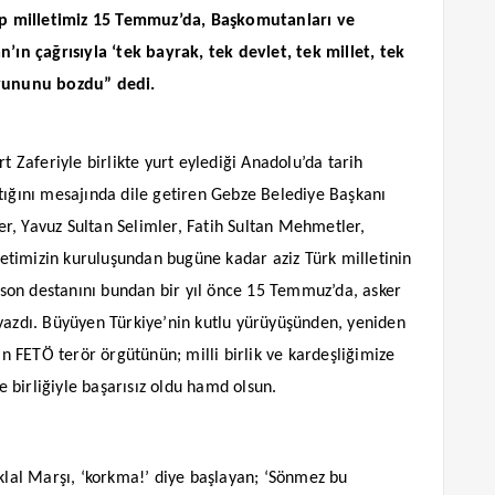
ip milletimiz 15 Temmuz’da, Başkomutanları ve
n çağrısıyla ‘tek bayrak, tek devlet, tek millet, tek
 oyununu bozdu” dedi.
t Zaferiyle birlikte yurt eylediği Anadolu’da tarih
tığını mesajında dile getiren Gebze Belediye Başkanı
r, Yavuz Sultan Selimler, Fatih Sultan Mehmetler,
timizin kuruluşundan bugüne kadar aziz Türk milletinin
z son destanını bundan bir yıl önce 15 Temmuz’da, asker
 yazdı. Büyüyen Türkiye’nin kutlu yürüyüşünden, yeniden
lan FETÖ terör örgütünün; milli birlik ve kardeşliğimize
ve birliğiyle başarısız oldu hamd olsun.
iklal Marşı, ‘korkma!’ diye başlayan; ‘Sönmez bu