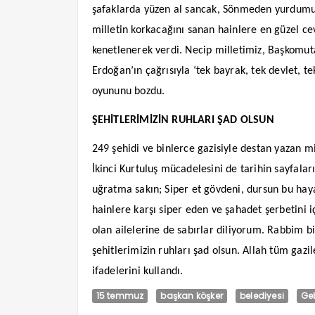
şafaklarda yüzen al sancak, Sönmeden yurdumun
milletin korkacağını sanan hainlere en güzel cev
kenetlenerek verdi. Necip milletimiz, Başkomu
Erdoğan’ın çağrısıyla ‘tek bayrak, tek devlet, te
oyununu bozdu.
ŞEHİTLERİMİZİN RUHLARI ŞAD OLSUN
249 şehidi ve binlerce gazisiyle destan yazan 
İkinci Kurtuluş mücadelesini de tarihin sayfalar
uğratma sakın; Siper et gövdeni, dursun bu hayas
hainlere karşı siper eden ve şahadet şerbetini 
olan ailelerine de sabırlar diliyorum. Rabbim bi
şehitlerimizin ruhları şad olsun. Allah tüm gazil
ifadelerini kullandı.
15 temmuz
başkan köşker
belediyesi
Ge